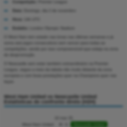
Competição:
Premier League
Data:
Domingo, dia 2 de novembro
Hora:
14h UTC
Estádio:
London Olympic Stadium
O West Ham tem estado nas lonas nas últimas semanas e já
soma seis jogos consecutivos sem vencer para todas as
competições, sendo por isso compreensível que esteja na zona
de despromoção.
O Newcastle sem estar também extraordinário na Premier
League, segue a meio da tabela não muito distante da zona
europeia e com boas prestações quer na Champions quer nas
taças.
West Ham United vs Newcastle United
Estatísticas de confronto direto (H2H)
10 mar 25
West Ham United
0 : 1
Newcastle United