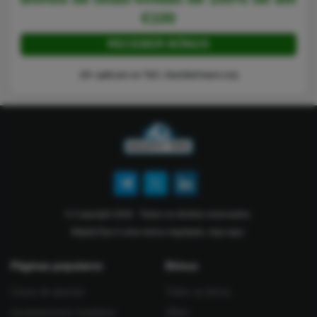
€100
RECEBER BÓNUS
18+ aplicam-se T&C, GambleAware.org
© Copyright 2026 . Todos os direitos reservados.
MightyTips é uma marca registada, veja aqui.
Páginas populares
Bónus
Casas de apostas
Todos os bónus
Levantamentos imediatos
20bet