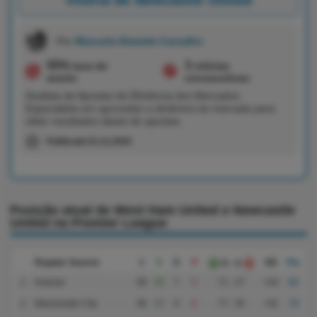
Vitória de Newcastle United
Por
Manuela Almeida Carvalho
55%
3
taxa de
vitórias
acerto
consecutivas
Analista de Apostas de Eficiência dos Mercados:
Especialista em aproveitar a dinâmica do mercado para
obter resultados ideais de apostas.
Publicado
01.11.2025
Posição atual de West Ham United e Newcastle
United na Premier League
Regular Season
J
V
E
P
GD
Pts
G - A
1
Arsenal
38
26
7
5
71 - 27
+44
85
2
Manchester City
38
23
9
6
77 - 35
+42
78