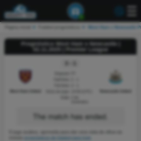
1
Página inicial
Futebol prognósticos
West Ham x Newcastle P
Prognóstico West Ham x Newcastle |
02.11.2025 | Premier League
3 - 1
Elapsed:
FT
Half time:
2 - 1
Full time:
3 - 1
West Ham United
Newcastle United
Início do jogo:
14:00 (UTC)
Data:
2 de
novembro
O jogo acabou, aproveita para dar uma vista de olhos às
nossas
prognósticos de futebol para hoje