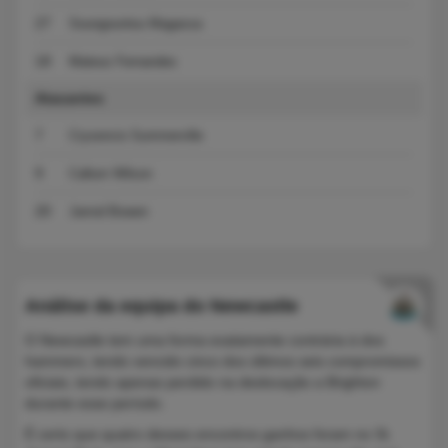
27
Soungountou Magassa
18
Mateus Fernandes
Atacantes
7
Crysencio Summerville
9
Callum Wilson
20
Jarrod Bowen
Análise da equipa do Newcastle
O Newcastle tem uma forma exatamente contrária à dos
hammers, tendo vencido cinco dos últimos seis compromissos
oficiais, tendo apenas perdido na deslocação a Brighton
durante esse período.
É certo que quatro desses encontros ganhos foram no St.