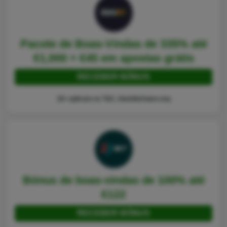
Pacote de Boas-Vindas de 335% até
€1,000 + €45 em apostas grátis
RECEBER BÓNUS
18+ aplicam-se T&C, GambleAware.org
Bónus de boas-vindas de 100% até
€122
RECEBER BÓNUS