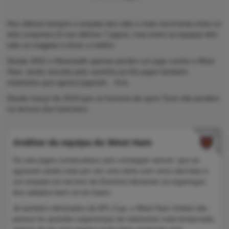
Nos últimos tempos o empate tem sido o mais recorrente entre os
dois conjuntos (3 nos últimos 7 jogos), mas entre as equipas têm
sido os magpies a levar a melhor.
Desde 2021 o Newcastle apenas perdeu um jogo contra o West
Ham, tendo vencido pelo caminho já três jogos também,
estatística que agrava jogando... fora.
Desde março de 2019 que os homens de upon-Tyne não perdem
no terreno dos hammers.
Análise da equipa do West Ham
Os seis jogos consecutivos sem conseguir vencer, que se
agravam ainda mais por ser uma série com cinco derrotas e
um empate (no terreno do Everton) deixaram as esperaças
dos adeptos bem cá em baixo.
Já também eliminados da EFL Cup, o West Ham United não
parece ter grandes esperanças de sobreviver esta temporada,