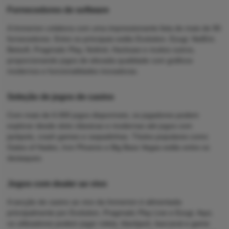
Fornecedores de software
A Immerion colabora com uma impressionante lista de mais de 90
fornecedores. Entre os principais estão Evolution, Ezugi, NetEnt,
Betsoft, Pragmatic Play, Nolimit, Hacksaw e muitos outros,
proporcionando jogos de elevada qualidade com gráficos
modernos e funcionalidades inovadoras.
Seleção de jogos de casino
Com mais de 6.000 jogos disponíveis, os jogadores podem
explorar desde slots clássicas e modernas até jogos com
jackpots, crash games e raspadinhas. Títulos populares como
Gates of Hades, Iron Phoenix e Big Bass Vegas estão entre os
destaques.
Jogos com dealer ao vivo
A secção de casino ao vivo da Immerion é alimentada
principalmente por Evolution, Pragmatic Play Live e Ezugi. Aqui,
os utilizadores podem jogar roleta, blackjack, baccarat e game