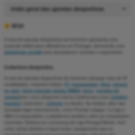
Visão geral das apostas desportivas
9/10
A casa de apostas desportivas da Immerion apresenta uma
proposta sólida para utilizadores em Portugal, oferecendo uma
plataforma versátil
para apostadores recentes e experientes.
Cobertura desportiva
A casa de apostas desportivas da Immerion abrange mais de 25
modalidades, incluindo futebol,
F1
,
basquetebol
,
ténis
,
hóquei
no gelo
,
Artes marciais mistas (MMA)
,
boxe
,
corridas de
cavalos
bem como desportos menos tradicionais como
voleibol
,
basebol
, badminton,
ciclismo
ou dardos. No futebol, além das
principais ligas internacionais, como Premier League, La Liga e
NBA no basquetebol, a plataforma também cobre as competições
nacionais. Destaca-se a presença da Liga Portugal Betclic, bem
como várias divisões e taças locais, assegurando que os
apostadores portugueses encontram ampla cobertura das