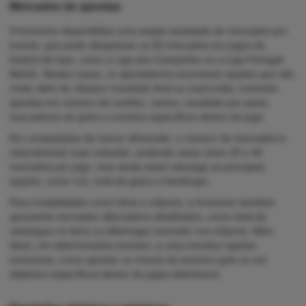
Mercados de apostas
A Immerion disponibiliza uma ampla variedade de mercados por
evento, que pode ultrapassar os 50 mercados em jogos de
futebol de topo, como a Liga dos Campeões ou a Liga Portugal
Betclic. Nestes casos, os apostadores encontram opções que vão
muito além do clássico resultado final ou over/under, incluindo
apostas em número de cartões, cantos, resultado por parte,
marcadores de golos e eventos específicos dentro do jogo.
Em competições de menor dimensão, o número de mercados é
naturalmente mais reduzido, podendo variar entre 20 e 40
mercados por jogo, mas ainda assim abrange as principais
opções, como 1x2, total de golos e handicaps.
Para modalidades como ténis e eSports, a Immerion também
apresenta mercados alternativos detalhados, como total de
sets/jogos no ténis ou kills/mapa vencedor nos eSports. Além
disso, em determinados eventos, a casa introduz opções
exclusivas, como apostar no minuto do próximo golo ou em
objetivos específicos dentro de jogos eletrónicos.