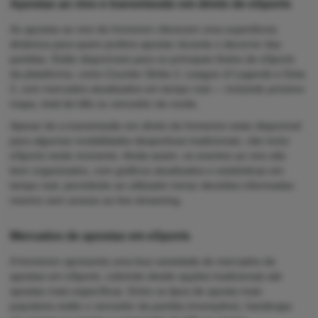
Apostas ao vivo e transmissão em direto de eSports
As apostas ao vivo da Immerion oferecem uma experiência
dinâmica para quem prefere apostar durante o decorrer das
partidas. Estão disponíveis para os principais títulos de eSports
da plataforma, como Counter-Strike 2, League of Legends e Dota
2, com mercados atualizados em tempo real — incluindo próximo
mapa, total de kills ou vencedor da ronda.
Apesar de a transmissão em direto da Immerion estar disponível
para algumas modalidades desportivas tradicionais, não inclui
eSports neste momento. Ainda assim, os eventos ao vivo são
bem organizados, com gráficos atualizados e estatísticas em
tempo real, permitindo ao utilizador tomar decisões informadas
mesmo sem acesso ao live streaming.
Mercados de apostas em eSports
A Immerion apresenta uma boa variedade de mercados de
apostas em eSports, cobrindo desde opções tradicionais até
apostas mais específicas. Entre os tipos de aposta mais
populares estão o vencedor da partida (moneyline), handicaps