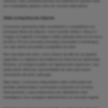
menores. Esta variedade permite aos utilizadores apostar tanto
em competições globais como em circuitos alternativos.
Odds (cotações) de eSports
A Immerion apresenta odds consistentes e competitivas nos
principais títulos de eSports, como Counter-Strike 2, Dota 2 e
League of Legends. A margem média aplicada situa-se em torno
de 6% a 7% nos mercados principais (moneyline e handicaps),
um valor dentro do padrão competitivo do setor.
Nos mercados de nicho, como número de kills de um jogador
específico ou objetivos secundários em Dota (torres destruídas,
Roshan), as margens podem ser ligeiramente superiores, mas
ainda assim oferecem oportunidades de valor para quem
acompanha de perto cada jogo.
Além disso, a Immerion disponibiliza odds melhoradas em
partidas selecionadas e promoções exclusivas em torneios
internacionais, o que proporciona aos utilizadores mais
estratégicos uma vantagem adicional face ao mercado regular.