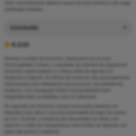
Todo o procedimento demora menos de dois minutos e não exige
verificação imediata.
Conclusão
8.1/10
Durante a análise da Immerion, destacaram-se as suas
funcionalidades móveis, a variedade de métodos de pagamento
(incluindo criptomoedas) e a oferta sólida de apostas em
desportos e eSports. As ofertas da Immerion são particularmente
interessantes para utilizadores que procuram uma plataforma
moderna, com navegação fluida e funcionalidades bem
integradas tanto no desktop como no telemóvel.
Os especiais da Immerion incluem promoções atrativas em
depósitos mais altos e uma boa diversidade de jogos de casino
ao vivo. Contudo, a ausência de transmissão em direto nos
eSports e a falta de transparência sobre limites de depósito nos
jogos são pontos a melhorar.