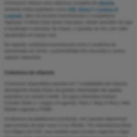
A Immerion oferece uma cobertura completa de
eSports
,
incluindo títulos populares como
CS2
,
Dota 2
e
League of
Legends
, além de torneios internacionais e competições
regionais. A oferta inclui vários mercados, desde vencedor do jogo
a handicaps e vencedor de mapas, e apostas ao vivo com odds
atualizadas em tempo real.
De seguida, analisamos pormenores como a ausência de
transmissão em direto, a profundidade dos mercados e outros
aspetos relevantes.
Cobertura de eSports
A Immerion disponibiliza apostas em 7 modalidades de eSports,
abrangendo desde títulos de grande notoriedade até opções
populares no cenário mobile. Os jogos oferecidos incluem
Counter-Strike 2, League of Legends, Dota 2, King of Glory, Halo,
Mobile Legends e PUBG.
A cobertura da plataforma é profunda, com apostas disponíveis
para eventos de topo como o LoL Worlds, The International (Dota
2) e Majors de CS2, mas também para torneios regionais e ligas