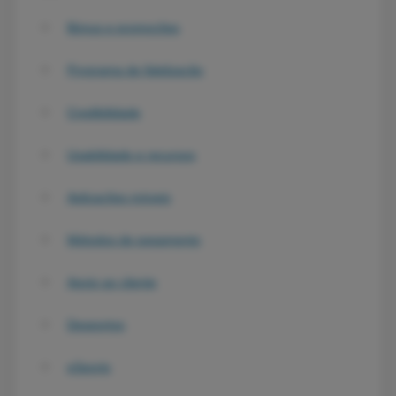
Bónus e promoções
Programa de fidelização
Credibilidade
Usabilidade e recursos
Aplicações móveis
Métodos de pagamento
Apoio ao cliente
Desportos
eSports