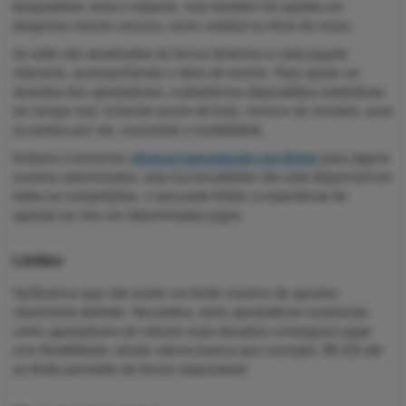
basquetebol, ténis e eSports, mas também há opções em
desportos menos comuns, como voleibol ou ténis de mesa.
As odds são atualizadas de forma dinâmica a cada jogada
relevante, acompanhando o ritmo do evento. Para apoiar as
decisões dos apostadores, a plataforma disponibiliza estatísticas
em tempo real, incluindo posse de bola, número de remates, aces
ou pontos por set, consoante a modalidade.
Embora a Immerion
ofereça transmissão em direto
para alguns
eventos selecionados, esta funcionalidade não está disponível em
todas as competições, o que pode limitar a experiência de
apostas ao vivo em determinados jogos.
Limites
Verificámos que não existe um limite máximo de apostas
claramente definido. Na prática, tanto apostadores ocasionais
como apostadores de valores mais elevados conseguem jogar
com flexibilidade, desde valores baixos (por exemplo, $0,10) até
ao limite permitido de forma responsável.