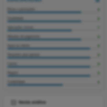
ESPECIFICAÇÕES
Bónus e promoções
8
Usabilidade
8
Aplicações móveis
7
Métodos de pagamento
8
Apoio ao cliente
9
Desportos para apostar
9
Casino
9
Registo
9
Credibilidade
6
Nesta análise