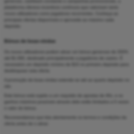
generoso, cashback constante e campanhas promocionais, a
plataforma oferece incentivos contínuos que valorizam tanto
novos utilizadores como jogadores recorrentes. Conheça as
principais ofertas disponíveis e aproveite ao máximo cada
depósito.
Bónus de boas-vindas
Os novos utilizadores podem ativar um bónus generoso de 250%
até $1.000, destinado principalmente a jogadores de casino. É
necessário um depósito mínimo de $15 no primeiro depósito para
desbloquear esta oferta.
A promoção de boas-vindas estende-se até ao quarto depósito no
site.
Este bónus está sujeito a um requisito de apostas de 40x, e os
ganhos máximos possíveis através dele estão limitados a 5 vezes
o valor do bónus.
Recomendamos que leia atentamente os termos e condições da
oferta antes de o ativar.