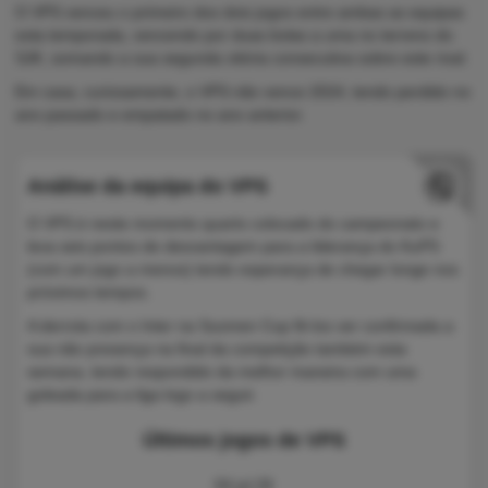
O VPS venceu o primeiro dos dois jogos entre ambas as equipas
esta temporada, vencendo por duas bolas a uma no terreno do
SJK, somando a sua segunda vitória consecutiva sobre este rival.
Em casa, curiosamente, o VPS não vence 2024, tendo perdido no
ano passado e empatado no ano anterior.
Análise da equipa do VPS
O VPS é neste momento quarto colocado do campeonato e
leva seis pontos de desvantagem para a liderança do KuPS
(com um jogo a menos) tendo esperança de chegar longe nos
próximos tempos.
A derrota com o Inter na Suomen Cup fê-los ver confirmada a
sua não presença na final da competição também esta
semana, tendo respondido da melhor maneira com uma
goleada para a liga logo a seguir.
Últimos jogos de VPS
04 jul 26