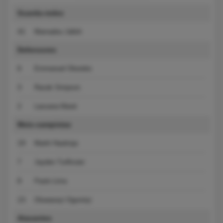
Guarda-redes
41
Mamadou Jalloh
Defensores
6
Emmanuel Okereke
3
Razak Simpson
2
Lassana Mané
Meio-campistas
19
Martti Haukioja
7
Jayden Turfkruier
8
Paulo Lima
13
Oluwaseyi Ogunniyi
Atacantes