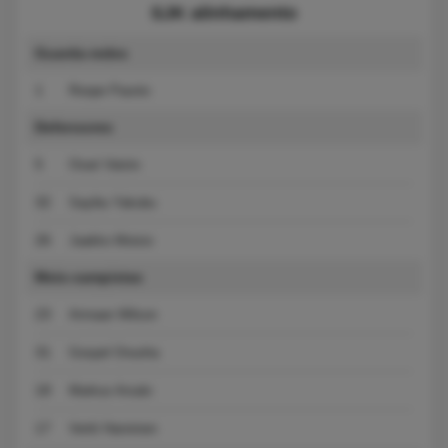
SJK alinhamento
Guarda-redes
1
Roope Paunio
Defensores
5
Osari Vaisto
32
Sayibu Yakubu
26
Jaakko Moisio
Meio-campistas
23
Armaan Wilson
31
Gospel Onuoha
18
Markus Arsalo
17
Vertti Hanninen