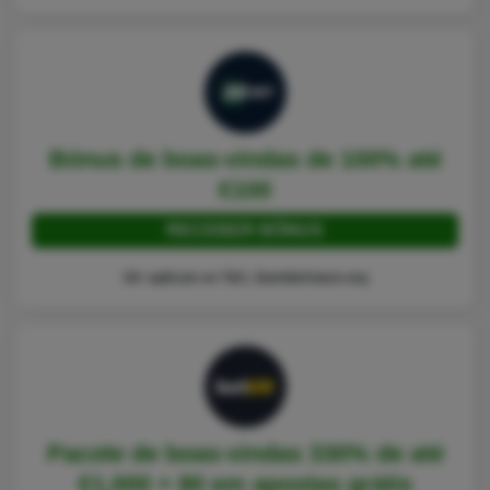
Bónus de boas-vindas de 100% até
€100
RECEBER BÓNUS
18+ aplicam-se T&C, GambleAware.org
Pacote de boas-vindas 330% de até
€1,000 + 80 em apostas grátis