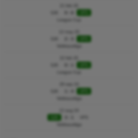
21 feb 26
SJK
0 : 6
VPS
League Cup
12 may 25
SJK
2 : 3
VPS
Veikkausliiga
22 feb 25
SJK
0 : 1
VPS
League Cup
28 sep 24
SJK
1 : 4
VPS
Veikkausliiga
12 aug 24
SJK
3 : 1
VPS
Veikkausliiga