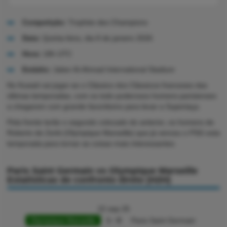
Competição:
Trophée des Champions
Data:
Quinta-feira, dia 8 de janeiro 2026
Hora:
18h UTC
Estádio:
Jaber Al-Ahmad International Stadium
No Kuwait vai jogar-se o Clássico dos Clássicos franceses das
últimas temporadas, com os todo poderosos homens parisienses
a chegarem com grande favoritismo para levar a Supertaça.
Pela frente terão o segundo colocado do anterior, os homens de
Roberto de Zerbi (Olympique Marseille) que já venceu o PSG esta
temporada para tornar as coisas mais interessantes.
Paris Saint Germain vs Olympique Marseille
Estatísticas de confronto direto (H2H)
22 sep 25
Olympique Marseille
1 : 0
Paris Saint Germain