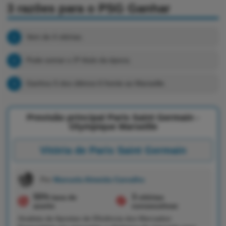
3 razões para o PSG Ganhar
Vem de 4 vitórias.
Pode somar o 3º título da época.
Ganhou 5 dos últimos 6 frente ao Marseille.
Previsão principal Paris Saint Germain -
Olympique Marseille
Vitória de Paris Saint Germain
Por
Manuela Almeida Carvalho
55%
3
taxa de
vitórias
acerto
consecutivas
Analista de Apostas de Eficiência dos Mercados: