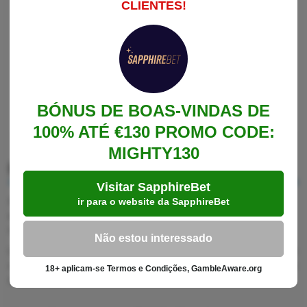
CLIENTES!
22
Timothy Weah
Atacantes
14
Igor Paixão
97
Pierre Aubameyang
BÓNUS DE BOAS-VINDAS DE
10
Mason Greenwood
100% ATÉ €130 PROMO CODE:
MIGHTY130
Previsão
Visitar SapphireBet
A minha previsão aponta para um triunfo do Paris Saint-Germain,
ir para o website da SapphireBet
que sobre o comando de Luis Enrique não tem perdoado quase
nunca.
Não estou interessado
Lembrando a final do Campeonato do Mundo de Clubes (3-0 com
o Chelsea), esse foi o único deslize dos comandados pelo catalão
18+ aplicam-se Termos e Condições, GambleAware.org
desde então.