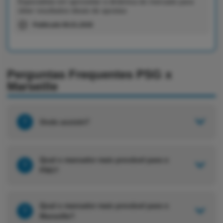
Especialista em aproveitar a dinâmica do mercado para
obter resultados ideais de apostas.
Publicado
06.01.2026
Perguntas Frequentes PSG x
Marseille
?
Onde assistir?
Qual o marcador mais provável para o
?
PSG?
Qual o marcador mais provável para o
?
Marseille?