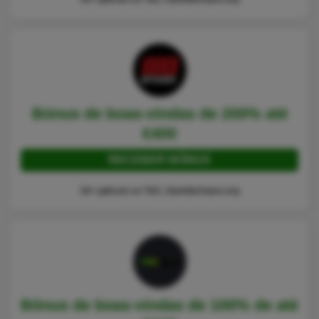
Bónus de boas-vindas de 200% até
€400
RECEBER BÓNUS
18+ aplicam-se T&C, GambleAware.org
Bônus de boas-vindas de 100% de até