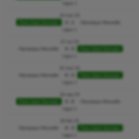
Ligue 1
16 mar 25
Paris Saint Germain
3 : 1
Olympique Marseille
Ligue 1
27 oct 24
Olympique Marseille
0 : 3
Paris Saint Germain
Ligue 1
31 mar 24
Olympique Marseille
0 : 2
Paris Saint Germain
Ligue 1
24 sep 23
Paris Saint Germain
4 : 0
Olympique Marseille
Ligue 1
26 feb 23
Olympique Marseille
0 : 3
Paris Saint Germain
Ligue 1