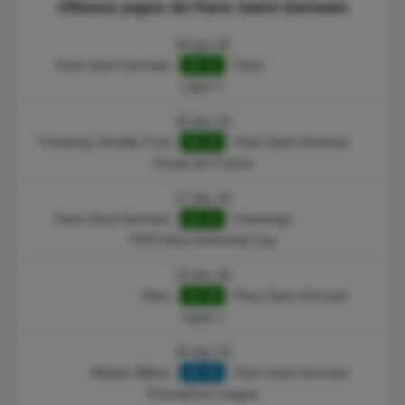
Últimos jogos de Paris Saint Germain
04 jan 26
Paris Saint Germain
2 : 1
Paris
Ligue 1
20 dec 25
Fontenay Vendée Foot
0 : 4
Paris Saint Germain
Coupe de France
17 dec 25
Paris Saint Germain
2 : 1
Flamengo
FIFA Intercontinental Cup
13 dec 25
Metz
2 : 3
Paris Saint Germain
Ligue 1
10 dec 25
Athletic Bilbao
0 : 0
Paris Saint Germain
Champions League