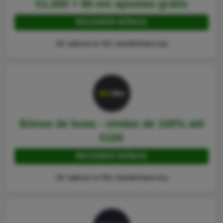
€1,000 + 80 em apostas grátis
RECEBER BÓNUS
18+ aplicam-se T&C, GambleAware.org
Bónus de boas - vindas de 100% até
€100
RECEBER BÓNUS
18+ aplicam-se T&C, GambleAware.org