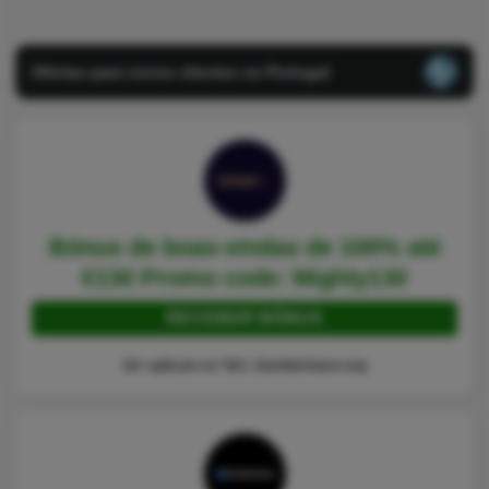
Ofertas para novos clientes no Portugal
Bónus de boas-vindas de 100% até
€130 Promo code: Mighty130
RECEBER BÓNUS
18+ aplicam-se T&C, GambleAware.org