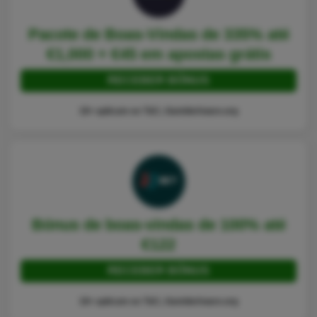
Pacote de Boas-Vindas de 335% até
€1,000 + €45 em apostas grátis
RECEBER BÓNUS
18+ aplicam-se T&C, GambleAware.org
Bónus de boas-vindas de 100% até
€122
RECEBER BÓNUS
18+ aplicam-se T&C, GambleAware.org