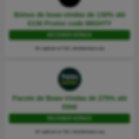
Bónus de boas-vindas de 130% até
€130 Promo code MIGHTY
RECEBER BÓNUS
18+ aplicam-se T&C, GambleAware.org
Pacote de Boas-Vindas de 275% até
€500
RECEBER BÓNUS
18+ aplicam-se T&C, GambleAware.org