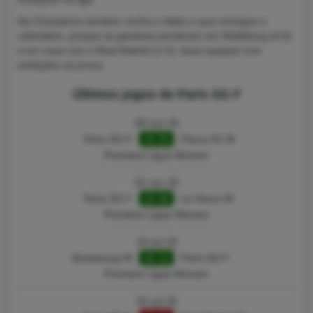
Na Champions também venha o diabo e que entregue o
calendário, porque as gaulesas perderam em Wolfsburg (4-0)
e em casa com o Real Madrid (1-2), duas equipas com
ambições na prova.
Últimos jogos de Paris SG F
08 nov 25
Paris SG F
4 : 0
Fleury 91 W
Premiere Ligue Women
01 nov 25
Paris SG F
2 : 0
Le Havre W
Premiere Ligue Women
19 oct 25
Strasbourg W
0 : 1
Paris SG F
Premiere Ligue Women
16 oct 25