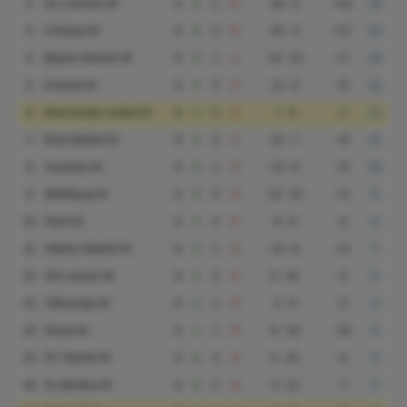
2
OL Lyonnes W
6
5
1
0
18 - 5
+13
16
3
Chelsea W
6
4
2
0
20 - 3
+17
14
4
Bayern Munich W
6
4
1
1
14 - 13
+1
13
5
Arsenal W
6
4
0
2
11 - 6
+5
12
6
Manchester United W
6
4
0
2
7 - 9
-2
12
7
Real Madrid W
6
3
2
1
13 - 7
+6
11
8
Juventus W
6
3
1
2
13 - 8
+5
10
9
Wolfsburg W
6
3
0
3
13 - 10
+3
9
10
Paris W
6
2
2
2
6 - 9
-3
8
11
Atletico Madrid W
6
2
1
3
13 - 9
+4
7
12
OH Leuven W
6
1
3
2
5 - 10
-5
6
13
Vålerenga W
6
1
1
4
4 - 9
-5
4
14
Roma W
6
1
1
4
9 - 19
-10
4
15
FC Twente W
6
0
3
3
4 - 10
-6
3
16
SL Benfica W
6
0
2
4
4 - 11
-7
2