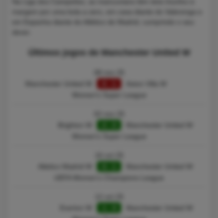
Na Liga dos Campeões, as mancunians têm dois triunfos à
margem por uma bola a zero, em casa diante do Valerenga e
em Espanha diante do Atlético de Madrid, cumprindo o seu
dever.
Últimos jogos de Manchester United W
08 nov 25
Manchester United W
0 : 1
Aston Villa W
Women's Super League
02 nov 25
Brighton W
2 : 3
Manchester United W
Women's Super League
16 oct 25
Atletico Madrid W
0 : 1
Manchester United W
UEFA Women's Champions League
12 oct 25
Everton W
1 : 4
Manchester United W