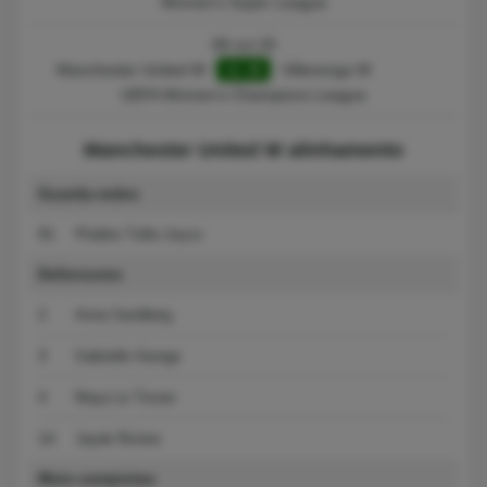
Women's Super League
08 oct 25
Manchester United W
1 : 0
Vålerenga W
UEFA Women's Champions League
Manchester United W alinhamento
Guarda-redes
91
Phallon Tullis-Joyce
Defensores
2
Anna Sandberg
3
Gabrielle George
4
Maya Le Tissier
14
Jayde Riviere
Meio-campistas