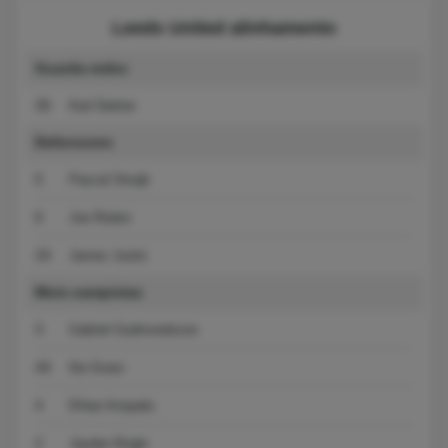
Leeds United alinhamento
Guarda-redes
26
Karl Darlow
Defensores
5
Pascal Struijk
6
Joe Rodon
24
James Justin
Meio-campistas
3
Gabriel Gudmundsson
44
Ilia Gruev
4
Ethan Ampadu
2
Jayden Bogle