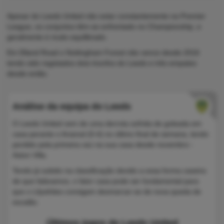
Apesar do Leeds United não estar constantemente na Premier
League, os conjuntos têm-se enfrentado no Championship, e
geralmente é muito equilibrado.
Em Elland Road o Nottingham Forest não vence desde 2016
tendo sido registados dois triunfos do Leeds e três empates
desde então.
Análise da equipa do Leeds
O Leeds United vem de uma derrota sofrida de goleada em
casa perante o Arsenal (0-4) no último final de semana, tendo
perdido pela primeira vez na sua casa desde novembro -
Aston Villa.
Tendo já subido na classificação devido a essa forma caseira
de que falávamos, o fator casa pode ser fundamental para
que o Lilywhites consigam desmarcar-se de nova queda de
escalão.
Últimos jogos de Leeds United