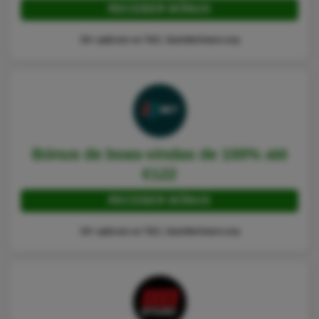
RECEBER BÓNUS
18+ aplicam-se T&C, GambleAware.org
Bónus de boas-vindas de 100% até
€122
RECEBER BÓNUS
18+ aplicam-se T&C, GambleAware.org