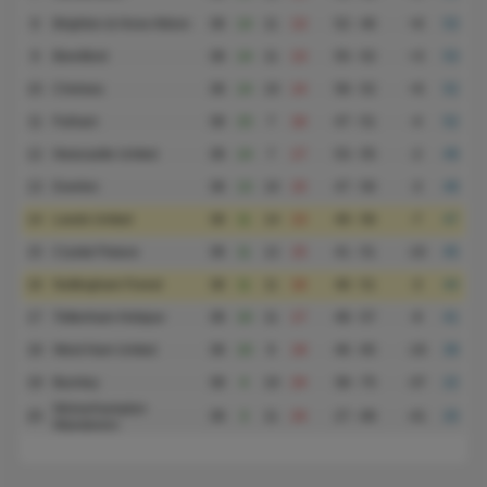
8
Brighton & Hove Albion
38
14
11
13
52 - 46
+6
53
9
Brentford
38
14
11
13
55 - 52
+3
53
10
Chelsea
38
14
10
14
58 - 52
+6
52
11
Fulham
38
15
7
16
47 - 51
-4
52
12
Newcastle United
38
14
7
17
53 - 55
-2
49
13
Everton
38
13
10
15
47 - 50
-3
49
14
Leeds United
38
11
14
13
49 - 56
-7
47
15
Crystal Palace
38
11
12
15
41 - 51
-10
45
16
Nottingham Forest
38
11
11
16
48 - 51
-3
44
17
Tottenham Hotspur
38
10
11
17
48 - 57
-9
41
18
West Ham United
38
10
9
19
46 - 65
-19
39
19
Burnley
38
4
10
24
38 - 75
-37
22
Wolverhampton
20
38
3
11
24
27 - 68
-41
20
Wanderers