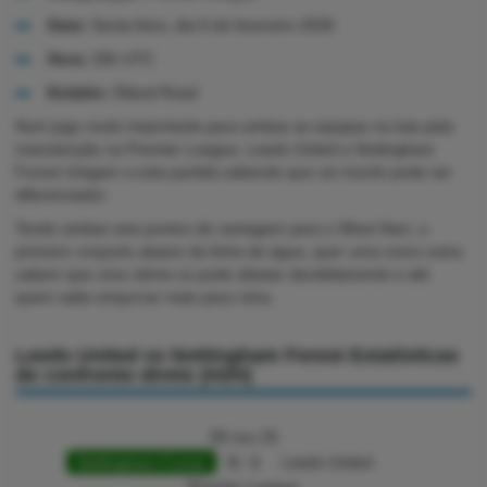
Data:
Sexta-feira, dia 6 de fevereiro 2026
Hora:
20h UTC
Estádio:
Elland Road
Num jogo muito importante para ambas as equipas na luta pela
manutenção na Premier League, Leeds United e Nottingham
Forest chegam a esta partida sabendo que um triunfo pode ser
diferenciador.
Tendo ambas seis pontos de vantagem para o West Ham, o
primeiro conjunto abaixo da linha de água, quer uma como outra
sabem que uma vitória os pode afastar decididamente e até
quem sabe empurrar mais para cima.
Leeds United vs Nottingham Forest Estatísticas
de confronto direto (H2H)
09 nov 25
Nottingham Forest
3 : 1
Leeds United