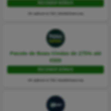
RECEBER BÓNUS
18+ aplicam-se T&C, GambleAware.org
Pacote de Boas-Vindas de 275% até
€500
RECEBER BÓNUS
18+ aplicam-se T&C, GambleAware.org