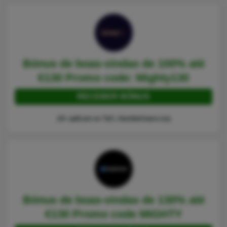
Bónus de boas-vindas de 100% até
€130 Promo code: Mighty130
RECEBER BÓNUS
18+ aplicam-se T&C, GambleAware.org
Bónus de boas-vindas de 130% até
€130 Promo code MIGHTY