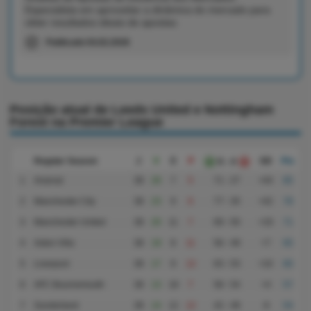
Especialista em aproveitar a dinâmica do mercado para
obter resultados ideais de apostas.
Publicado
04.02.2026
Posição atual de Leeds United e Nottingham
Forest na Premier League
Regular Season
J
V
E
P
GD
Pts
G - A
1
Arsenal
38
26
7
5
71 - 27
+44
85
2
Manchester City
38
23
9
6
77 - 35
+42
78
3
Manchester United
38
20
11
7
69 - 50
+19
71
4
Aston Villa
38
19
8
11
56 - 49
+7
65
5
Liverpool
38
17
9
12
63 - 53
+10
60
6
AFC Bournemouth
38
13
18
7
58 - 54
+4
57
7
Sunderland
38
14
12
12
42 - 48
-6
54