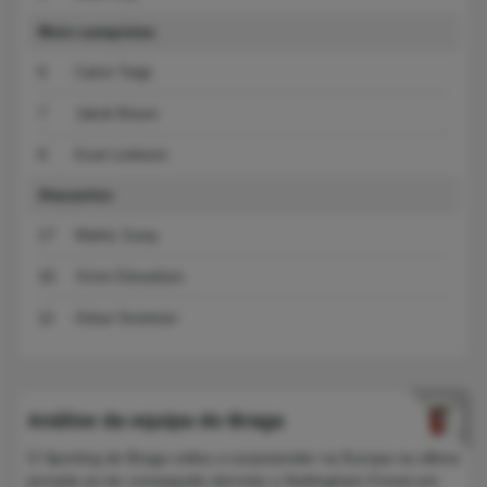
Meio-campistas
6
Calvin Twigt
7
Jakob Breum
8
Evert Linthorst
Atacantes
17
Mathis Suray
16
Victor Edvardsen
11
Oskar Sivertsen
Análise da equipa do Braga
O Sporting de Braga voltou a surpreender na Europa na última
jornada ao ter conseguido derrotar o Nottingham Forest em