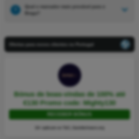
Qual o marcador mais provável para o
?
Braga?
Ofertas para novos clientes no Portugal
Bónus de boas-vindas de 100% até
€130 Promo code: Mighty130
RECEBER BÓNUS
18+ aplicam-se T&C, GambleAware.org