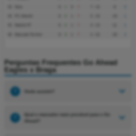
33
Nice
8
1
0
7
7 - 15
-8
3
34
FC Utrecht
8
0
1
7
5 - 15
-10
1
35
Malmö FF
8
0
1
7
4 - 15
-11
1
36
Maccabi Tel Aviv
8
0
1
7
2 - 22
-20
1
Perguntas Frequentes Go Ahead
Eagles x Braga
?
Onde assistir?
Qual o marcador mais provável para o Go
?
Ahead?