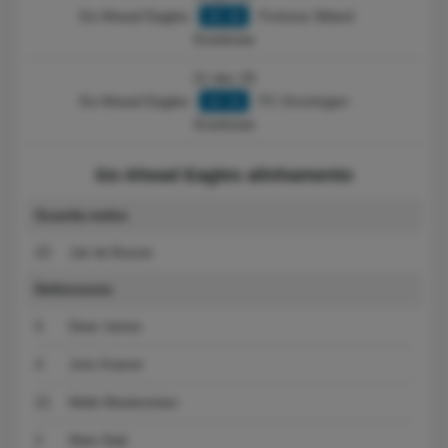
Go Ahead Eagles
2 : 2
Fortuna Sittard
Eredivisie
21 dec 25
Go Ahead Eagles
1 : 1
FC Groningen
Eredivisie
Go Ahead Eagles alinhamento
Guarda-redes
22
Jari de Busser
Defensores
5
Dean James
4
Joris Kramer
21
Melle Meulensteen
2
Mats Deijl