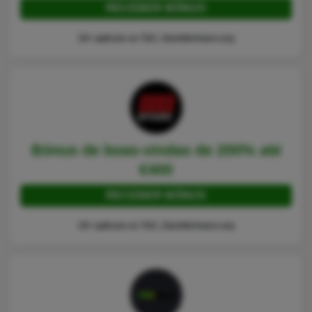
RECEBER BÓNUS
18+ aplicam-se T&C, GambleAware.org
Bónus de boas-vindas de 200% até
€400
RECEBER BÓNUS
18+ aplicam-se T&C, GambleAware.org