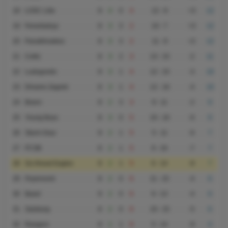
18
LOSC Lille
8
4
0
4
12 - 9
+3
12
19
Fenerbahçe
8
3
3
2
10 - 7
+3
12
20
Panathinaikos
8
3
3
2
11 - 9
+2
12
21
Celtic
8
3
2
3
13 - 15
-2
11
22
Ludogorets
8
3
1
4
12 - 15
-3
10
23
Dinamo Zagreb
8
3
1
4
12 - 16
-4
10
24
Brann
8
2
3
3
9 - 11
-2
9
25
Young Boys
8
3
0
5
10 - 16
-6
9
26
Sturm Graz
8
2
1
5
5 - 11
-6
7
27
FCSB
8
2
1
5
9 - 16
-7
7
28
Go Ahead Eagles
8
2
1
5
6 - 14
-8
7
29
Feyenoord
8
2
0
6
11 - 15
-4
6
30
Basel
8
2
0
6
9 - 13
-4
6
31
Salzburg
8
2
0
6
10 - 15
-5
6
32
Rangers
8
1
1
6
5 - 14
-9
4