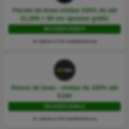
Pacote de boas-vindas 330% de até
€1,000 + 80 em apostas grátis
RECEBER BÓNUS
18+ aplicam-se T&C, GambleAware.org
Bónus de boas - vindas de 100% até
€100
RECEBER BÓNUS
18+ aplicam-se T&C, GambleAware.org