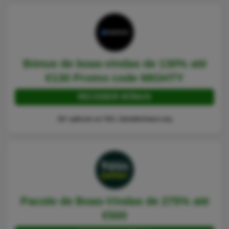
Bónus de boas-vindas de 130% até
€130 Promo code MIGHTY
RECEBER BÓNUS
18+ aplicam-se T&C, GambleAware.org
Pacote de Boas-Vindas de 275% até
€500