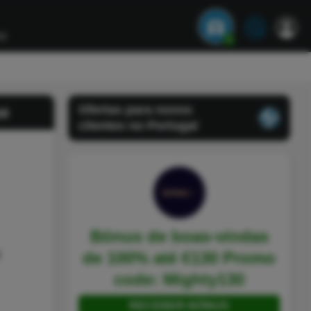
og
1
ue
Ofertas para novos
clientes no Portugal
Bónus de boas-vindas
t
de 100% até €130 Promo
code: Mighty130
RECEBER BÓNUS