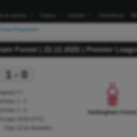
as de apostas
Casinos
Análises
Calculadoras
Bl
Forest Prognóstico
am Forest | 22.12.2025 | Premier Leag
1 - 0
lapsed:
FT
lf time:
1 - 0
ll time:
1 - 0
Nottingham Fores
do jogo:
20:00 (UTC)
Data:
22 de dezembro