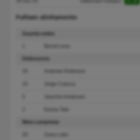
29 nov 25
Tottenham Hotspur
1 : 2
Fulham alinhamento
Guarda-redes
1
Bernd Leno
Defensores
33
Antonee Robinson
15
Jorge Cuenca
5
Joachim Andersen
2
Kenny Tete
Meio-campistas
20
Sasa Lukic