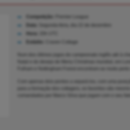
Competição:
Premier League
Data:
Segunda-feira, dia 22 de dezembro
Hora:
20h UTC
Estádio:
Craven Cottage
Num dos últimos jogos do campeonato inglês até à c
Natal e do desejo de Merry Christmas mundial, em Lon
Fulham e Nottingham Forest encontram-se muito perto 
Com apenas dois pontos a separá-los, com uma posiç
para a formação dos cottagers, os favoritos são mesm
comandados por Marco Silva que jogam com o seu fato