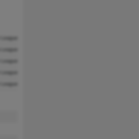
 League
 League
 League
 League
 League