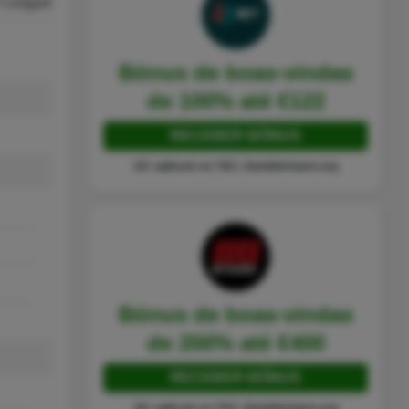
 League
Bónus de boas-vindas
de 100% até €122
RECEBER BÓNUS
18+ aplicam-se T&C, GambleAware.org
Bónus de boas-vindas
de 200% até €400
RECEBER BÓNUS
18+ aplicam-se T&C, GambleAware.org