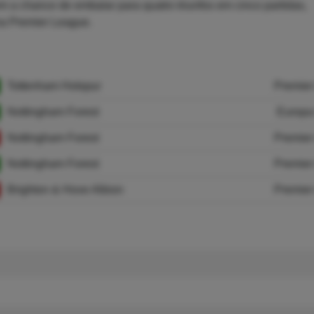
a chance de embalar para quatro triunfos em cinco partidas,
na Premier League.
Tottenham Hotspur
Premier
Nottingham Forest
Europa
Nottingham Forest
Premier
Nottingham Forest
Premier
Brighton & Hove Albion
Premier