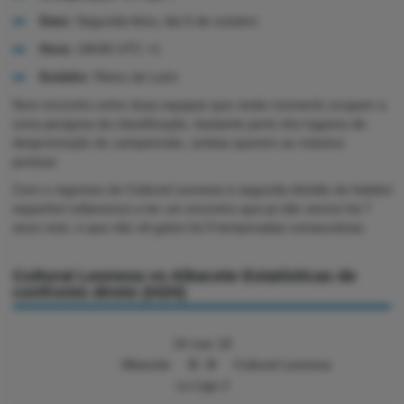
Data:
Segunda-feira, dia 6 de outubro
Hora:
19h30 UTC +1
Estádio:
Reino de León
Num encontro entre duas equipas que neste momento ocupam a
zona perigosa da classificação, bastante perto dos lugares de
despromoção do campeonato, ambas querem ao máximo
pontuar.
Com o regresso do Cultural Leonesa à segunda divisão do futebol
espanhol voltaremos a ter um encontro que já não vemos há 7
anos civis, e que não vê golos há 9 temporadas consecutivas.
Cultural Leonesa vs Albacete Estatísticas de
confronto direto (H2H)
24 mar 18
Albacete
0 : 0
Cultural Leonesa
La Liga 2