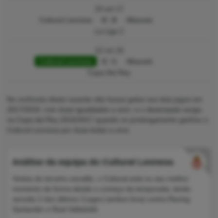
23 oct 17
Cultural Leonesa
0 : 0
Albacete
La Liga 2
12 oct 16
Cultural Leonesa
2 : 1
Albacete
Copa Del Rey
No confronto direto recente não houve golos nos dois jogos em
2017/2018, com duas igualdades a zero, e o desempate surgiu
na Copa del Rey 2016/2017 quando no prolongamento ganhou o
Cultural Leonesa por duas bolas a uma.
Análise da equipa do Cultural Leonesa
Vindos do terceiro escalão, o Cultural está no seu melhor
momento de forma desde o começo da temporada, tendo
vencido 2 dos últimos 3 jogos (ambos fora) contra Racing
Santander e Real Valladolid.