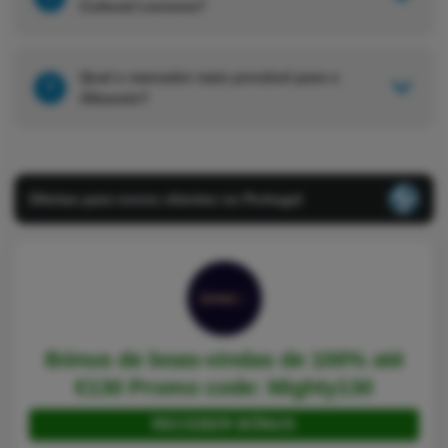
Cultural Leonesa?
Qual o marcador mais provável para o
?
Albacete?
Ofertas para novos clientes no Portugal
Bónus de boas-vindas de 100% até
€130 Promo code: Mighty130
RECEBER BÓNUS