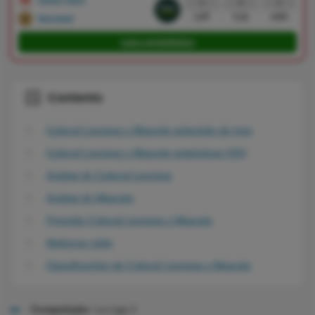
Santa Clara
1
X
2
1.97
3.11
4.93
Nacional
Leia a prognóstico
Contents
Cultural Leonesa x Albacete antevisão do jogo
Cultural Leonesa x Albacete estatísticas H2H
Análise do Cultural Leonesa
Análise do Albacete
Previsão Cultural Leonesa x Albacete
Melhores odds
Classificações de Cultural Leonesa x Albacete
Competição:
La Liga 2