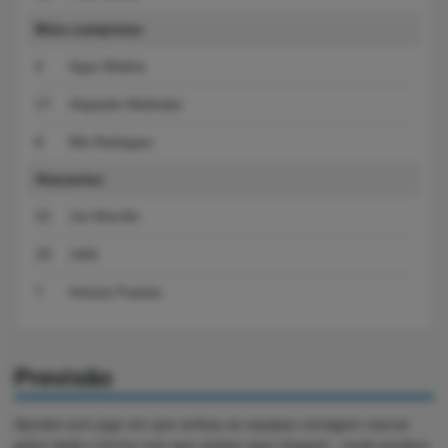
Meio-campistas
4
Agus Medina
17
Alejandro Meléndez
8
Riki Rodríguez
Atacantes
22
Jon Morcillo
10
Jefté
7
Antonio Puertas
Previsão
Apostei num jogo em que ambas as equipas consigam marcar
golos dada a forma com que ambas aqui chegam - muito positiva