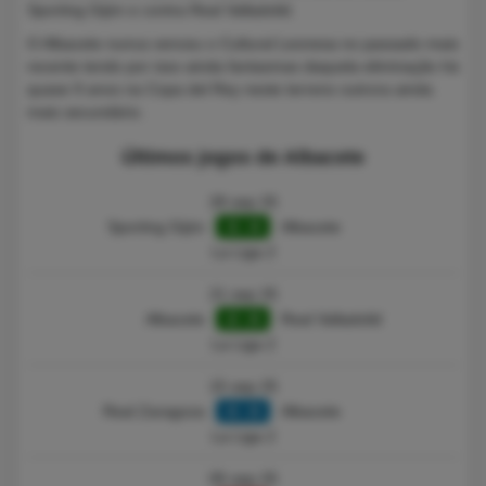
Sporting Gijón e contra Real Valladolid.
O Albacete nunca venceu o Cultural Leonesa no passado mais
recente tendo por isso ainda fantasmas daquela eliminação há
quase 9 anos na Copa del Rey neste terreno outrora ainda
mais secundário.
Últimos jogos de Albacete
28 sep 25
Sporting Gijón
3 : 4
Albacete
La Liga 2
21 sep 25
Albacete
2 : 0
Real Valladolid
La Liga 2
15 sep 25
Real Zaragoza
0 : 0
Albacete
La Liga 2
05 sep 25