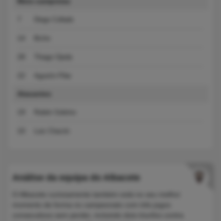
Meio-campistas
7
Diego Collado
14
Bicho
28
Thiago Ojeda
22
Agustín Pibe
Atacantes
19
Rubén Sobrino
10
Luis Chacón
Análise da equipa do Albacete
O Albacete curiosamente também está no seu melhor
momento de forma no campeonato com três jogos
consecutivos sem perder, incluindo dois triunfos contra