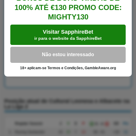
100% ATÉ €130 PROMO CODE:
Ambas as equipas marcam
MIGHTY130
Por
Manuela Almeida Carvalho
Visitar SapphireBet
ir para o website da SapphireBet
55%
3
taxa de
vitórias
acerto
consecutivas
Analista de Apostas de Eficiência dos Mercados:
Não estou interessado
Especialista em aproveitar a dinâmica do mercado para
obter resultados ideais de apostas.
18+ aplicam-se Termos e Condições, GambleAware.org
Publicado
05.10.2025
Posição atual de Cultural Leonesa e Albacete na
La Liga 2
Regular Season
J
V
E
P
GD
Pts
G - A
1
Racing Santander
42
25
7
10
90 - 61
+29
82