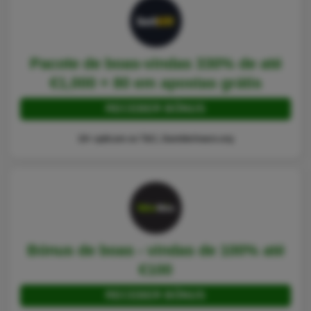
Pacote de boas-vindas 330% de até
€1,000 + 80 em apostas grátis
RECEBER BÓNUS
18+ aplicam-se T&C, GambleAware.org
Bónus de boas - vindas de 100% até
€100
RECEBER BÓNUS