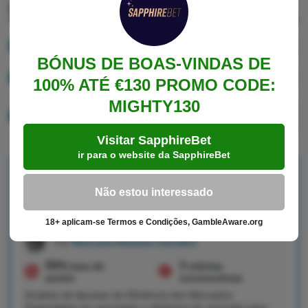
golos
O Palace não ganha ao Chelsea há 17 jogos.
BÓNUS DE BOAS-VINDAS DE
O Chelsea marcou apenas 3 golos nos últimos 2 jogos.
100% ATÉ €130 PROMO CODE:
MIGHTY130
4 dos últimos 6 jogos entre ambas deram menos de 2.5
golos.
Visitar SapphireBet
ir para o website da SapphireBet
Previsão principal Crystal Palace - Chelsea
Não estou interessado
Menos de 2.5 golos
18+ aplicam-se Termos e Condições, GambleAware.org
Por
Manuela Almeida Carvalho
55%
3
taxa de
vitórias
acerto
consecutivas
Analista de Apostas de Eficiência dos Mercados:
Especialista em aproveitar a dinâmica do mercado para