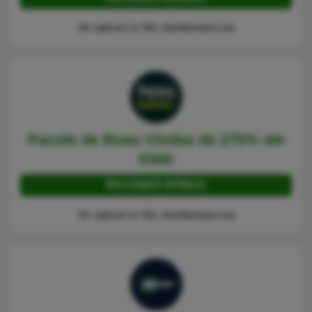
18+ aplicam-se T&C, GambleAware.org
Pacote de Boas-Vindas de 275% até
€500
RECEBER BÓNUS
18+ aplicam-se T&C, GambleAware.org