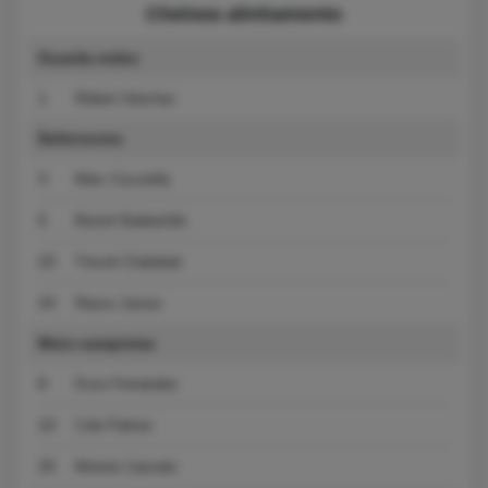
Chelsea alinhamento
Guarda-redes
1
Róbert Sánchez
Defensores
3
Marc Cucurella
5
Benoít Badiashile
23
Trevoh Chalobah
24
Reece James
Meio-campistas
8
Enzo Fernández
10
Cole Palmer
25
Moisés Caicedo