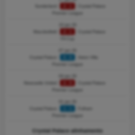
Sunderland
2 : 1
Crystal Palace
Premier League
10 jan 26
Macclesfield
2 : 1
Crystal Palace
FA Cup
07 jan 26
Crystal Palace
0 : 0
Aston Villa
Premier League
04 jan 26
Newcastle United
2 : 0
Crystal Palace
Premier League
01 jan 26
Crystal Palace
1 : 1
Fulham
Premier League
Crystal Palace alinhamento