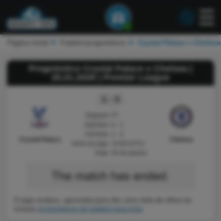
1
Página inicial
Futebol prognósticos
Crystal Palace x Chelse
Prognóstico Crystal Palace x Chelsea |
25.01.2026 | Premier League
1 - 3
Elapsed:
FT
Half time:
0 - 1
Full time:
1 - 3
Crystal Palace
Chelsea
Início do jogo:
14:00 (UTC)
Data:
25 de janeiro
O jogo acabou, aproveita para dar uma vista de olhos às
nossas
prognósticos de futebol para hoje