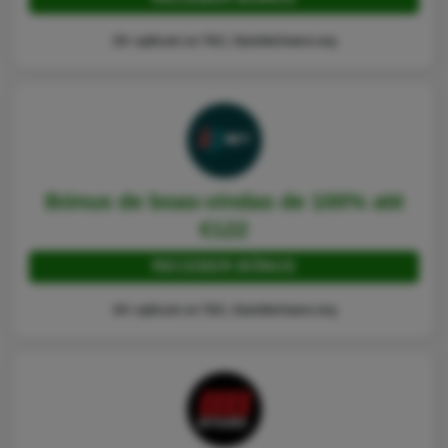
18+ aplicam-se T&C, GambleAware.org
Bónus de boas-vindas de 100% até
€122
RECEBER BÓNUS
18+ aplicam-se T&C, GambleAware.org