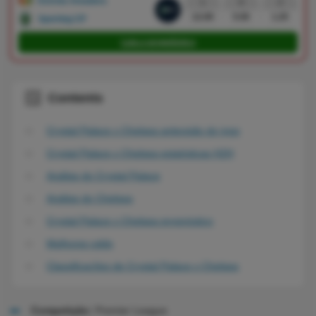
Estrela Amadora
1
X
2
12.00
5.50
1.25
Sporting CP
Leia a prognóstico
Contents
Crystal Palace x Chelsea antevisão do jogo
Crystal Palace x Chelsea estatísticas H2H
Análise do Crystal Palace
Análise do Chelsea
Crystal Palace x Chelsea prognóstico
Melhores odds
Classificações de Crystal Palace x Chelsea
Competição:
Premier League