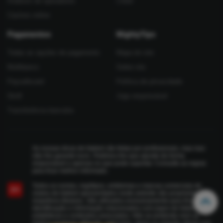
Análises de operadores
LSbet
Casinos online
Pagamentos
MightyTips
Todas as opções de pagamento
Mapa do site
Multibanco
Sobre nós
Paysafecard
Política de privacidade
Skrill
Jogo responsável
Transferência bancária
As nossas dicas de futebol são feitas por profissionais, mas isso
não lhe garante lucro. Pedimos-lhe que aposte de forma
responsável e apenas no que pode suportar. Consulte as regras
para ficar melhor informado.
Todos os nomes, logótipos, emblemas e marcas comerciais de
18+
clubes de futebol apresentados neste website são propriedade dos
respetivos titulares. São utilizados exclusivamente para fins de
identificação e informação relacionados com jogos de futebol,
estatísticas e conteúdos associados. Não se pretende nem se