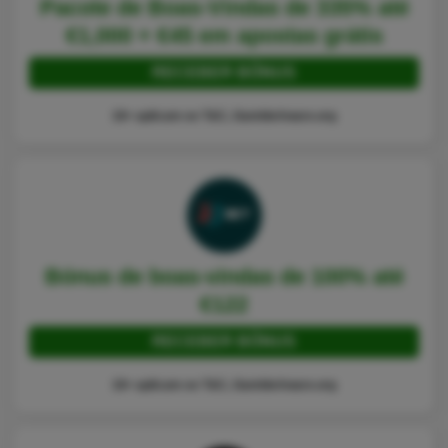
Pacote de Boas-Vindas de 335% até
€1,000 + €45 em apostas grátis
RECEBER BÓNUS
18+ aplicam-se T&C, GambleAware.org
Bónus de boas-vindas de 100% até
€122
RECEBER BÓNUS
18+ aplicam-se T&C, GambleAware.org