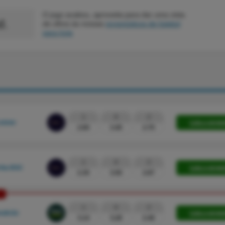
O jogo acabou, aproveita para dar uma vista
de olhos às nossas
prognósticos de futebol
para hoje
1
X
2
elsior
Leia a progn
2.60
3.40
2.70
1
X
2
tha BSC
Leia a progn
2.35
3.50
2.87
1
X
2
alicão
Leia a progn
3.14
3.28
2.46