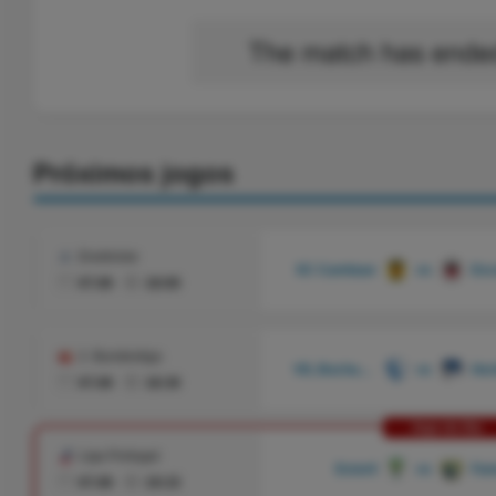
Próximos jogos
Eredivisie
SC Cambuur
vs
Exc
07.08
18:00
2. Bundesliga
VfL Bochum 1848
vs
Her
07.08
18:30
Jogo do Dia
Liga Portugal
Estoril
vs
Fam
07.08
19:15