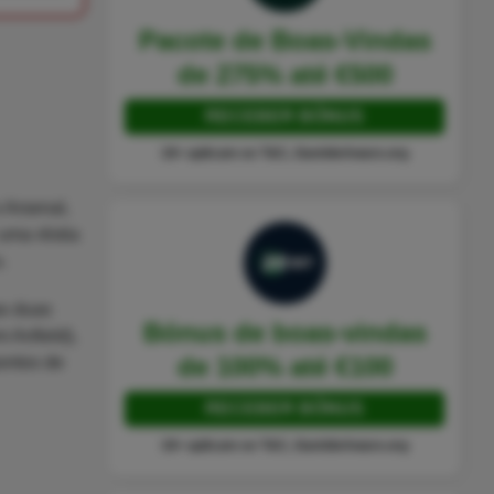
Pacote de Boas-Vindas
de 275% até €500
RECEBER BÓNUS
18+ aplicam-se T&C, GambleAware.org
 Arsenal,
uma réstia
.
as duas
Bónus de boas-vindas
 Anfield),
de 100% até €100
pontos de
RECEBER BÓNUS
18+ aplicam-se T&C, GambleAware.org