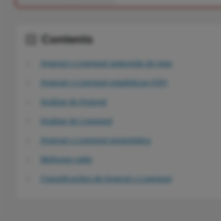
Contents
Arsenal x Liverpool antevisão do jogo
Arsenal x Liverpool estatísticas H2H
Análise do Arsenal
Análise do Liverpool
Arsenal x Liverpool prognóstico
Melhores odds
Classificações de Arsenal x Liverpool