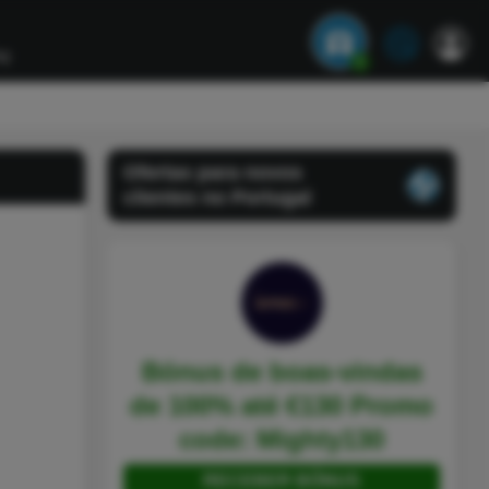
og
1
Ofertas para novos
clientes no Portugal
Bónus de boas-vindas
de 100% até €130 Promo
code: Mighty130
RECEBER BÓNUS