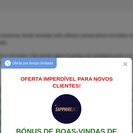
as semanas, tendo somado sete vitórias consecutivas em todas a
ato.
ty e do Aston Villa tendo agora 6 pontos de vantagem para os 
margem depois do meio da prova.
Oferta por tempo limitado
OFERTA IMPERDÍVEL PARA NOVOS
CLIENTES!
Arsenal
Premier
Aston Villa
Premier
Brighton & Hove Albion
Premier
Crystal Palace
Cara
BÓNUS DE BOAS-VINDAS DE