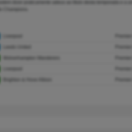
podem dizer praticamente adeus ao título desta temporada e a 
de Champions.
Liverpool
Premier
Leeds United
Premier
Wolverhampton Wanderers
Premier
Liverpool
Premier
Brighton & Hove Albion
Premier