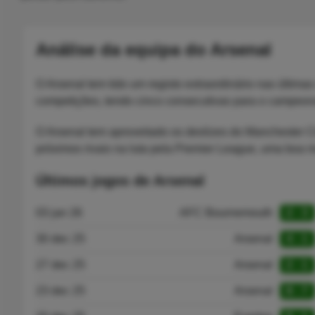
Análise da equipa do Arsenal
O Arsenal tem tido um registo extraordinário nas últim
competições, tendo cinco consecutivas para o campeon
O Arsenal tem aproveitado os deslizes do Manchester Ci
próximos rivais na luta pela Premier League, uma boa 
Últimos jogos de Arsenal
03 jan 26
AFC Bournemouth
2 : 3
30 dec 25
Arsenal
4 : 1
27 dec 25
Arsenal
2 : 1
23 dec 25
Arsenal
8 : 7