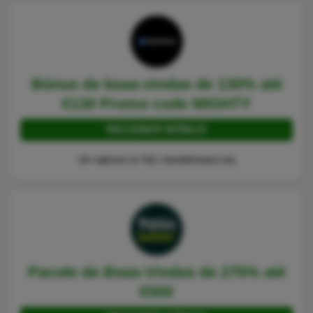
Bónus de boas-vindas de 130% até
€130 Promo code MIGHTY
RECEBER BÓNUS
18+ aplicam-se T&C, GambleAware.org
Pacote de Boas-Vindas de 275% até
€500