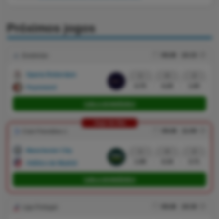
Próximos jogos
09.08
10:15
Eredivisie
Sparta Rotterdam
1
X
2
4.75
4.20
1.65
Feyenoord
Leia a prognóstico
Jogo do Dia
09.08
11:00
Club Friendlies 1
Manchester City
1
X
2
1.90
4.34
3.71
Atlético de Madrid
Leia a prognóstico
09.08
19:30
Liga Portugal