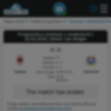
1
Página inicial
Futebol prognósticos
Antwerp x Anderlecht Pr
Prognóstico Antwerp x Anderlecht |
12.02.2026 | Beker van Belgie
0 - 4
Elapsed:
FT
Half time:
0 - 2
Full time:
0 - 4
Antwerp
Anderlecht
Início do jogo:
19:30 (UTC)
Data:
12 de
fevereiro
O jogo acabou, aproveita para dar uma vista de olhos às
nossas
prognósticos de futebol para hoje