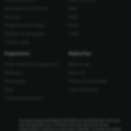
Levantamentos imediatos
20bet
Cash out
22bet
Prognósticos de futebol
Bettilt
Análises de operadores
LSbet
Casinos online
Pagamentos
MightyTips
Todas as opções de pagamento
Mapa do site
Multibanco
Sobre nós
Paysafecard
Política de privacidade
Skrill
Jogo responsável
Transferência bancária
As nossas dicas de futebol são feitas por profissionais, mas isso
não lhe garante lucro. Pedimos-lhe que aposte de forma
responsável e apenas no que pode suportar. Consulte as regras