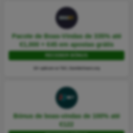
Pacote de Boas-Vindas de 335% até
€1,000 + €45 em apostas grátis
RECEBER BÓNUS
18+ aplicam-se T&C, GambleAware.org
Bónus de boas-vindas de 100% até
€122