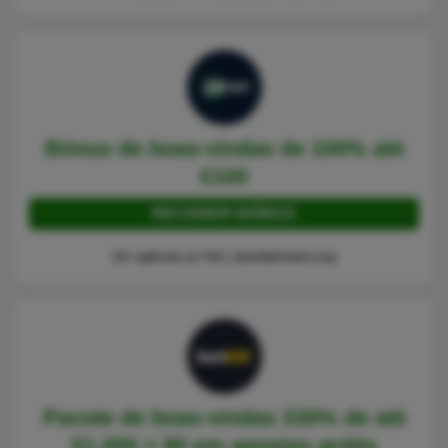
Bónus de boas-vindas de 100% até
€100
RECEBER BÓNUS
18+ aplicam-se T&C, GambleAware.org
Pacote de boas-vindas 330% de até
€1,000 + 80 em apostas grátis