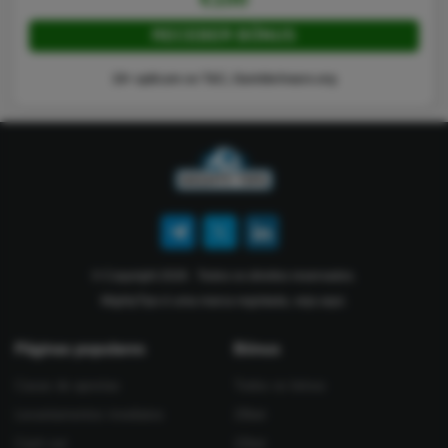
RECEBER BÓNUS
18+ aplicam-se T&C, GambleAware.org
© Copyright 2026 . Todos os direitos reservados.
MightyTips é uma marca registada, veja aqui.
Páginas populares
Bónus
Casas de apostas
Todos os bónus
Levantamentos imediatos
20bet
Cash out
22bet