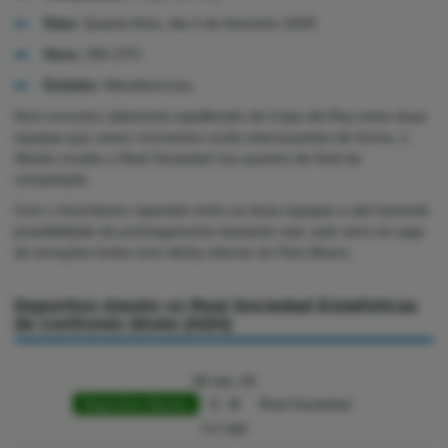
Data:
Quarta-feira, dia 4 de fevereiro 2026
Hora:
20h UTC
Estádio:
Mendizorroza
Num encontro altamente equilibrado da Copa del Rey entre duas
equipas que vivem momentos muito interessantes de forma, o
Alavés recebe a Real Sociedad nos quartos de final da
competição.
Com o favoritismo repartido entre as duas equipas e até havendo
possibilidade de prolongamento bastante real, este será um jogo
de emoções fortes num derby intenso do País Basco.
Deportivo Alavés vs Real Sociedad Estatísticas
de confronto direto (H2H)
06 dec 25
Deportivo Alavés
1 : 0
Real Sociedad
La Liga