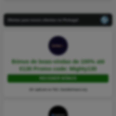
Ofertas para novos clientes no Portugal
Bónus de boas-vindas de 100% até
€130 Promo code: Mighty130
RECEBER BÓNUS
18+ aplicam-se T&C, GambleAware.org