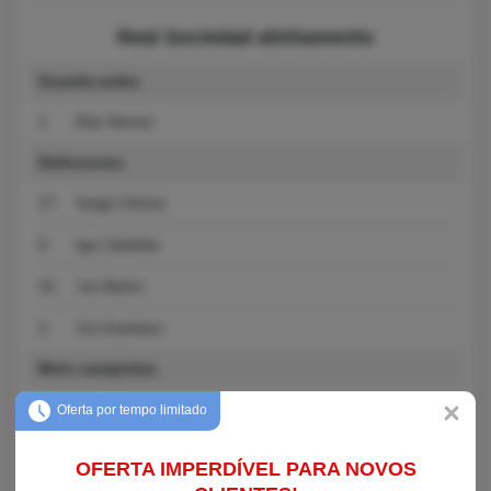
Real Sociedad alinhamento
Guarda-redes
1
Álex Remiro
Defensores
17
Sergio Gómez
5
Igor Zubeldía
31
Jon Martín
2
Jon Aramburu
Meio-campistas
15
Pablo Marín
Oferta por tempo limitado
18
Carlos Soler
OFERTA IMPERDÍVEL PARA NOVOS