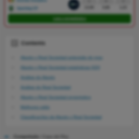
Estrela Amadora
1
X
2
13.00
5.60
1.23
Sporting CP
Leia a prognóstico
Contents
Alavés x Real Sociedad antevisão do jogo
Alavés x Real Sociedad estatísticas H2H
Análise do Alavés
Análise do Real Sociedad
Alavés x Real Sociedad prognóstico
Melhores odds
Classificações de Alavés x Real Sociedad
Competição:
Copa del Rey