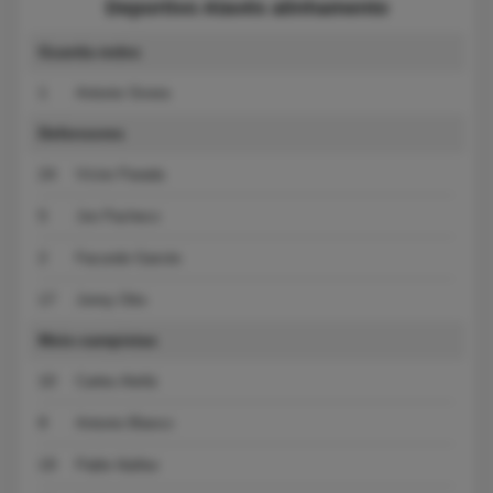
Deportivo Alavés alinhamento
Guarda-redes
1
Antonio Sivera
Defensores
24
Víctor Parada
5
Jon Pacheco
2
Facundo Garcés
17
Jonny Otto
Meio-campistas
10
Carles Aleñá
8
Antonio Blanco
19
Pablo Ibáñez