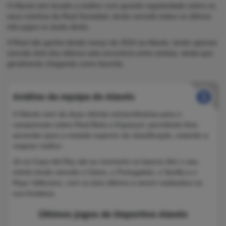
O Alavés tem levado a melhor com grande regularidade sobre os
seus vizinhos da Real Sociedad, tendo vencido todos os últimso
três jogos no duelo direto.
A Real não ganha desde março de 2024 ao Alavés, tendo apenas
vencido dois dos últimos sete encontros entre ambas, ainda que
geralmente chegando como favorita.
Análise da equipa do Alavés
O Alavés vem de duas vitórias extraordinárias para o
campeonato sobre Real Betis e Espanyol, permitindo-lhes
ascender para a metade superior da classificação, estando a
respirar melhor.
Já na Copa del Rey até ao momento os bascos têm o seu
mérito tendo vencido o Getxo, o Portugalete, o Sevilla e o
Rayo Vallecano, com os dois últimos a serem realizados na
sua fortaleza.
Últimos jogos de Deportivo Alavés