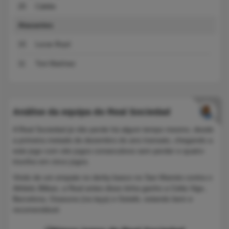
20
Calebe
Atacantes
15
Lucas Boyé
11
Toni Martínez
Análise da equipa do Real Sociedad
A Real Sociedad já não perde há algum tempo mesmo, desde
a primeira metade de dezembro do ano transato, chegando a
este jogo com oito jogos consecutivos sem perder e quatro
triunfos em cinco jogos.
Vindo de um empate no derby basco no San Mamés contra o
Athletic Bilbao, a Real antes disso tinha ganho a Celta Vigo,
Barcelona, Osasuna (na taça) e Getafe, estando bem e
recomendável.