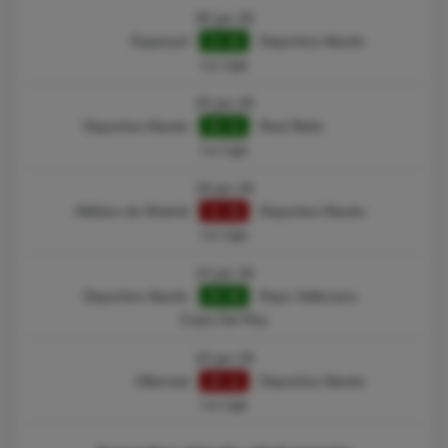
30 jan 26
Espanyol
1 : 2
Deportivo Alavés
La Liga
25 jan 26
Deportivo Alavés
2 : 1
Real Betis
La Liga
18 jan 26
Atlético de Madrid
1 : 0
Deportivo Alavés
La Liga
14 jan 26
Deportivo Alavés
2 : 0
Rayo Vallecano
Copa Del Rey
10 jan 26
Villarreal
3 : 1
Deportivo Alavés
La Liga