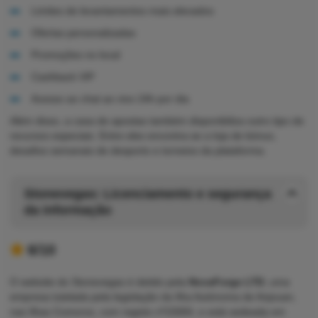
Limites de levantamentos mais elevados
Ofertas personalizadas
Promoções no local
Cashback VIP
Acesso ao chat ao vivo 24h por dia
Além disso, a casa de apostas também disponibiliza outro tipo de
recursos especiais. Entre eles encontra-se a loja de bónus,
desafios semanais de desporto e torneios da plataforma.
Stonevegas: Licenciamento e segurança
da informação
6/10
O website do Stonevegas é detido pela
NovaForge LTD
, uma
empresa tutelada pela legislação da Ilha Autónoma de Anjouan,
nas Ilhas Comoros, com registo nº15684, e está sedeada em