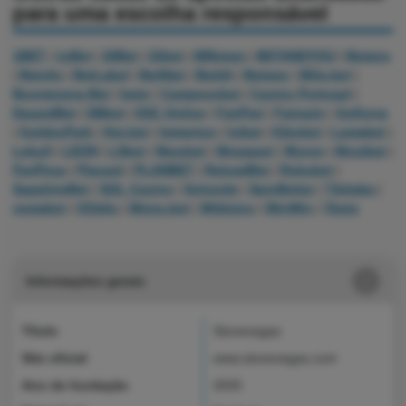
para uma escolha responsável
1BET
|
1xBet
|
20Bet
|
22bet
|
888starz
|
BETANDYOU
|
Betano
|
Betclic
|
BetLabel
|
BetNjet
|
Bettilt
|
Betway
|
Blitz.bet
|
Boomerang-Bet
|
bwin
|
Campeonbet
|
Casino Portugal
|
DazardBet
|
DBbet
|
ESC Online
|
FairPari
|
Fairspin
|
GoKong
|
GoldenPark
|
Hot.bet
|
Immerion
|
Ivibet
|
Kikobet
|
Lamabet
|
Lebull
|
LEON
|
LSbet
|
Marsbet
|
Megapari
|
Monro
|
Mostbet
|
PariPesa
|
Placard
|
PLANBET
|
ReloadBet
|
Rokubet
|
SapphireBet
|
SOL Casino
|
Solverde
|
SpinBetter
|
Tikitaka
|
vemabet
|
VOdds
|
Weiss.bet
|
Wildsino
|
WinWin
|
Ybets
Informações gerais
Título
Stonevegas
Site oficial
www.stonevegas.com
Ano de fundação
2025