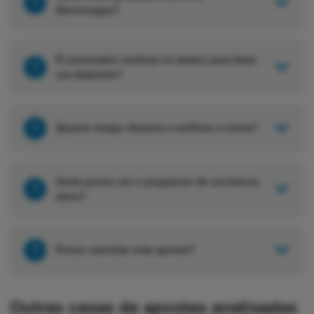
?
Stonevegas?
É necessário verificar os dados para fazer
?
um depósito?
?
Quanto tempo demora a verificar a conta?
Onde posso ver o progresso de um bónus
?
ativo?
?
Posso cancelar uma aposta?
Outras casas de apostas analisadas