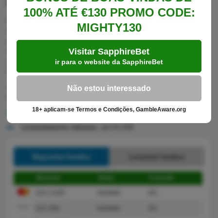
Métodos de levantamento
100% ATÉ €130 PROMO CODE:
Os métodos disponíveis para levantamento são 16, mas existem
MIGHTY130
algumas opções diferentes. O valor dos levantamentos oscila
entre os €10 e pode chegar aos €5.000, mas varia entre
Visitar SapphireBet
métodos. Por exemplo, levantamentos com VISA e Mastercard
começam em €10 e podem chegar aos €2.000. Já no caso de
ir para o website da SapphireBet
Cardano, os limites situam-se entre €30 e €5.000.
Já os tempos dos levantamentos no Stonevegas são de 3 dias
Não estou interessado
úteis, sendo que o crédito em conta depende do método utilizado.
18+ aplicam-se Termos e Condições, GambleAware.org
Levantamento mínimo
: a partir de €10
Levantamento máximo
: até €5.000
Depositar fundos
Levantar fundos
Montante
Tempo
Comissão
€10–2.000
Imediato
0%
€10–950
Imediato
0%