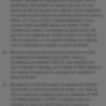
de 500€, calculado de segunda-feira a domingo. Para se
qualificarem, têm primeiro de apostar uma vez um valor
mínimo de 20€ em apostas com odds de 1,50 ou superiores.
A recompensa deve depois ser solicitada através do apoio ao
cliente, com base no maior montante depositado nessa
semana, sendo permitido apenas um pedido. O valor
creditado fica sujeito a um requisito de aposta de 6x a 8x,
que deve ser cumprido em apostas simples com odds de
2,00 ou superiores, ou em apostas múltiplas com odds de
1,50 ou superiores por seleção, no prazo de 30 dias.
Bónus de recarga de fim de semana: A estrutura é muito
semelhante para jogadores recorrentes, embora a
recompensa corresponda a 60% do maior depósito feito
entre sexta-feira e domingo, até ao limite de 600€. Aplica-se
um requisito de aposta de 8x, que deve ser cumprido no
prazo de 30 dias.
Recarga em corridas de cavalos: As apostas com dinheiro
real de 20€ ou mais em corridas de cavalos, com odds de
3,00 ou superiores, qualificam para um reembolso de 50%
num bilhete perdedor, até 50€. O reembolso deve ser
solicitado ao apoio ao cliente depois de o evento ser