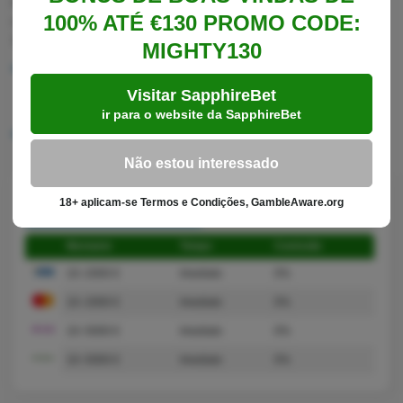
diários e mensais variam conforme o nível VIP da conta,
100% ATÉ €130 PROMO CODE:
começando nos 500€ por dia / 7.000€ por mês e chegando aos
1.500€ por dia / 20.000€ por mês.
MIGHTY130
Levantamento mínimo: 10€ para cartão, transferência
bancária e Skrill; 20€ para a maioria das criptomoedas; 60€
Visitar SapphireBet
para Bitcoin.
ir para o website da SapphireBet
Levantamento máximo: até 5.000€ na maioria dos métodos;
levantamentos para cartão vão até 3.000€.
Não estou interessado
18+ aplicam-se Termos e Condições, GambleAware.org
Depositar fundos
Levantar fundos
Montante
Tempo
Comissão
10–2000 €
Imediato
0%
10–2000 €
Imediato
0%
10–5000 €
Imediato
0%
10–5000 €
Imediato
0%
10–5000 €
Imediato
0%