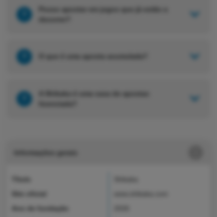
Posso apostar em jogos que já estão a
?
decorrer?
?
O que é uma aposta acumulada?
A Shikaka é uma casa de apostas
?
licenciada?
Informações gerais
Título
Shikaka
Site oficial
www.shikaka.com
Ano de fundação
2026