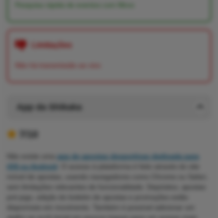
Pesquisa rápida de eventos com filtros
Limitações
Não há transmissão ao vivo
App da Shikaka
7/10
Não existe uma
app de apostas desportivas dedicada para
iOS ou Android
. O acesso à plataforma é feito através do site
móvel de apostas, usando navegadores como Chrome ou Safari,
sem limitações relevantes de funcionalidade. Depósitos, apostas
pré-jogo, edição do boletim de apostas e promoções estão
disponíveis em movimento. Também é possível adicionar um
atalho ao ecrã inicial em poucos toques para um acesso mais