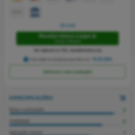
Ver tudo
Receber bónus e jogar já
Visitar Shikaka
18+ aplicam-se T&C, GambleAware.org
04.08.2026
Esta análise foi atualizada pela última vez
Adicione uma avaliação
ESPECIFICAÇÕES
Bónus e promoções
9
Usabilidade
8
Aplicações móveis
7