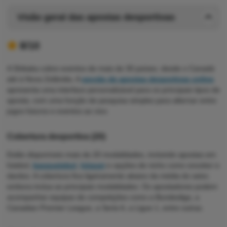
Visão geral das apostas desportivas
8/10
A Shikaka cobre eventos de mais de 30 países, desde o Canadá
até à Nova Zelândia. A
secção de apostas desportivas online
apresenta uma interface personalizável para os principais tipos de
aposta, com uma função de pesquisa simples para alternar entre
jogos futuros e eventos ao vivo.
Cobertura desportiva (20)
Estão disponíveis mais de 20 modalidades, incluindo apostas em
futebol,
basquetebol
,
hóquei
e opções de nicho como snooker e
dardos. A cobertura fica ligeiramente abaixo da média do setor,
embora inclua as principais modalidades. Os apostadores podem
acompanhar equipas de competições como a Bundesliga, a
Canadian Premier League, a Serie A, a Ligue 1, entre outras.