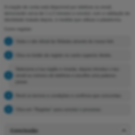
A criação de conta está disponível por telefone ou email,
demorando cerca de 1 a 2 minutos a concluir, com a validação de
identidade tratada depois, à medida que utilizas a plataforma.
Como registar:
Visita o site oficial da Shikaka através do nosso link.
Clica no botão de registo no canto superior direito.
Seleciona a tua região e moeda, depois introduz o teu
email ou número de telefone e escolhe uma palavra-
passe.
Revê os termos e condições e confirma que concordas.
Clica em “Registar” para concluir o processo.
Conclusão