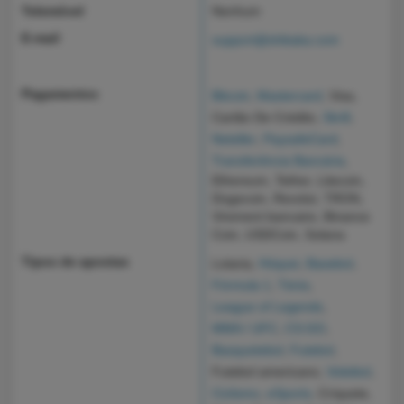
Telemóvel
Nenhum
E-mail
support@shikaka.com
Pagamentos
Bitcoin
,
Mastercard
, Visa,
Cartão De Crédito,
Skrill
,
Neteller
,
PaysafeCard
,
Transferência Bancária
,
Ethereum, Tether, Litecoin,
Dogecoin, Revolut, TRON,
Virement bancaire, Binance
Coin, USDCoin, Solana
Tipos de apostas
Lotaria,
Hóquei
,
Basebol
,
Fórmula 1
,
Ténis
,
League of Legends
,
MMA / UFC
,
CS:GO
,
Basquetebol
,
Futebol
,
Futebol americano,
Voleibol
,
Ciclismo
,
eSports
, Críquete,