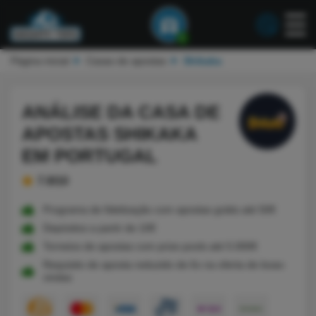
1
Página inicial
Casas de apostas
Shikaka
ANÁLISE DA CASA DE
APOSTAS SHIKAKA
EM PORTUGAL
7.9/10
Programa de fidelização com apostas grátis até 50€
Depósitos a partir de 10€
Torneios de apostas com prize pools até 5.000€
Requisito de aposta reduzido de 6x na oferta de boas-
vindas