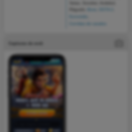
Setas, Snooker, Andebol,
Râguebi,
Boxe
,
DOTA 2
,
Eurovisão
,
Corridas de cavalos
Capturas de ecrã