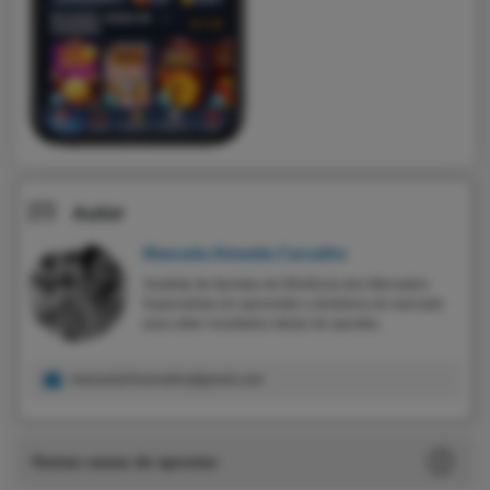
Autor
Manuela Almeida Carvalho
Analista de Apostas de Eficiência dos Mercados:
Especialista em aproveitar a dinâmica do mercado
para obter resultados ideais de apostas.
manuela24carvalho@gmail.com
Outras casas de apostas