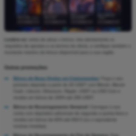
Lembre-se:
antes de ativar o bónus, leia atentamente os
requisitos de apostas e os termos da oferta, e verifique também o
montante máximo de bónus disponível para a sua região.
Outras promoções
Bónus de Boas-Vindas em Criptomoedas
:
Faça o seu
primeiro depósito a partir de 20 USDT com Bitcoin, Bitcoin
Cash, Litecoin, Ethereum, Ripple, USDT ou USD Coin e
receba um bónus de 100% até 200 USDT.
Bónus de Recarregamento Semanal:
Carregue a sua
conta com depósitos adicionais de segunda a quinta-feira e
receba um bónus de 60% até 600 € (ou o equivalente
noutras moedas).
Bónus de Recarregamento de Fim de Semana:
Esta