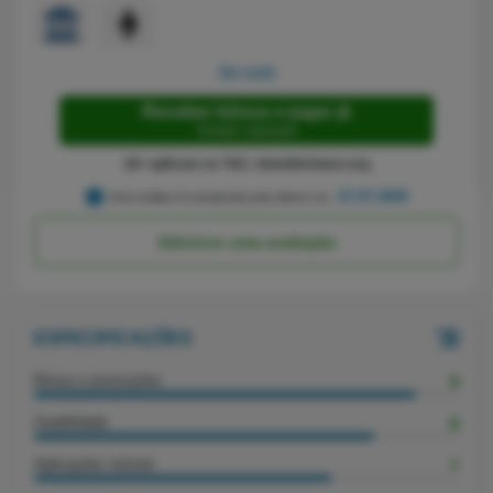
Ver tudo
Receber bónus e jogar já
Visitar LolaJack
18+ aplicam-se T&C, GambleAware.org
27.07.2026
Esta análise foi atualizada pela última vez
Adicione uma avaliação
ESPECIFICAÇÕES
Bónus e promoções
9
Usabilidade
8
Aplicações móveis
7