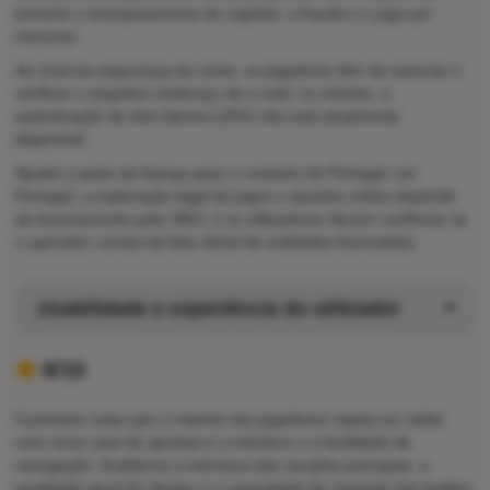
prevenir o branqueamento de capitais, a fraude e o jogo por
menores.
Ao nível da segurança da conta, os jogadores têm de associar e
verificar o respetivo endereço de e-mail; no entanto, a
autenticação de dois fatores (2FA) não está atualmente
disponível.
Ajustei a parte da licença para o contexto de Portugal: em
Portugal, a exploração legal de jogos e apostas online depende
de licenciamento pelo SRIJ, e os utilizadores devem confirmar se
o operador consta da lista oficial de entidades licenciadas.
Usabilidade e experiência do utilizador
8/10
A primeira coisa que a maioria dos jogadores repara ao visitar
uma nova casa de apostas é a interface e a facilidade de
navegação. Avaliámos a estrutura das secções principais, a
qualidade geral do design e a capacidade de resposta dos botões