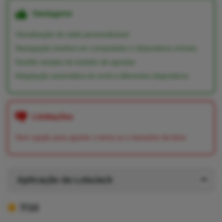
Vantagens
Visualização de odds personalizável
Navegação intuitiva em computador e dispositivos móveis
Gestão simples do boletim de apostas
Adaptação automática do ecrã a diferentes dispositivos
Limitações
Sem opção para ajustar o tema ou o tamanho da letra
Aplicação da LolaJack
7/10