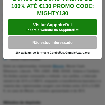
8/10
100% ATÉ €130 PROMO CODE:
MIGHTY130
Os
métodos disponíveis para carregar a conta
Lolajack podem
ser consultados no site oficial, na secção de pagamentos. Para
Visitar SapphireBet
contas em euros, o operador apresenta depósitos a partir de 10 €
e disponibiliza opções como:
ir para o website da SapphireBet
cartão
Não estou interessado
Mastercard
transferência bancária
18+ aplicam-se Termos e Condições, GambleAware.org
várias criptomoedas
Entre as criptomoedas, incluindo
Bitcoin
, Bitcoin Cash,
Ethereum, Litecoin, TRX, USDC, BNB, DOGE, Solana e Cardano.
Os limites variam consoante o método: nos cartões, o intervalo
visível é de 10 € a 2.000 €, enquanto a transferência bancária e a
maioria das criptomoedas surgem com limites entre 10 € e 5.000
€; no caso do Bitcoin, o mínimo apresentado é de 30 €.
Métodos de depósito