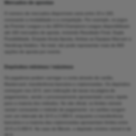
Mercados de apostas
O número de mercados disponíveis varia entre 10 e 160,
consoante a modalidade e a competição. Por exemplo, os jogos
da Premier League e da UEFA Champions League disponibilizam
até 160 mercados de aposta, incluindo Resultado Final, Dupla
Possibilidade, Empate Anula Aposta, Ambas as Equipas Marcam e
Handicap Asiático. No total, isto pode representar mais de 800
opções de aposta por evento.
Depósitos mínimos / máximos
Os jogadores podem carregar a conta através de cartão,
Mastercard, transferência bancária e criptomoedas. Os depósitos
começam nos 10 €, sem indicação de taxas na página de
pagamentos, sendo o processamento apresentado como rápido
para a maioria dos métodos. No site oficial, os limites visíveis
variam consoante o método de pagamento: os cartões surgem
com um intervalo de 10 € a 2.000 €, enquanto a transferência
bancária e a maioria das criptomoedas apresentam limites entre
10 € e 5.000 €. No caso do Bitcoin, o depósito mínimo visível é de
30 €.