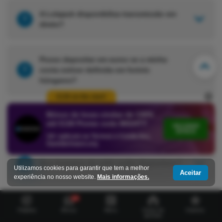
A Lolajack disponibiliza transmissão em
?
direto?
Posso depositar em euros se a minha
?
conta estiver definida em forints
húngaros?
€130 on the start!
Bónus de boas-vindas de 130%
Posso apostar através de um telemóvel ou
?
até €130 Promo code MIGHTY
tablet?
RECEBER
BÓNUS
18+ aplicam-se Termos e Condições,
GambleAware.org
?
Que formatos de odds estão disponíveis?
Utilizamos cookies para garantir que tem a melhor
Aceitar
experiência no nosso website.
Mais informações.
459
Palpites
Bónus
Menu
Casas de
Casinos
Informações gerais
apostas