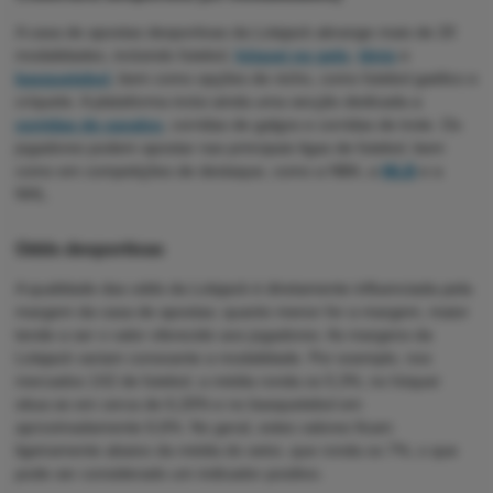
A casa de apostas desportivas da Lolajack abrange mais de 20
modalidades, incluindo futebol,
hóquei no gelo
,
ténis
e
basquetebol
, bem como opções de nicho, como futebol gaélico e
críquete. A plataforma inclui ainda uma secção dedicada a
corridas de cavalos
, corridas de galgos e corridas de trote. Os
jogadores podem apostar nas principais ligas de futebol, bem
como em competições de destaque, como a NBA, a
MLB
e a
NHL.
Odds desportivas
A qualidade das odds da Lolajack é diretamente influenciada pela
margem da casa de apostas; quanto menor for a margem, maior
tende a ser o valor oferecido aos jogadores. As margens da
Lolajack variam consoante a modalidade. Por exemplo, nos
mercados 1X2 de futebol, a média ronda os 5,3%, no hóquei
situa-se em cerca de 6,20% e no basquetebol em
aproximadamente 6,6%. No geral, estes valores ficam
ligeiramente abaixo da média do setor, que ronda os 7%, o que
pode ser considerado um indicador positivo.