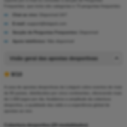
Frequentes, que inclui oito categorias e 73 perguntas frequentes.
Chat ao vivo:
Disponível 24/7
E-mail:
support@lolajack.com
Secção de Perguntas Frequentes:
Disponível
Apoio telefónico:
Não disponível
Visão geral das apostas desportivas
9/10
A casa de apostas desportivas da Lolajack cobre eventos de mais
de 90 países, distribuídos por cinco continentes, oferecendo mais
de 1.000 jogos por dia. Avaliámos a amplitude da cobertura
desportiva, a qualidade das odds e a experiência global de
apostas ao vivo.
Cobertura desportiva (20 modalidades)