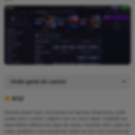
Visão geral do casino
9/10
Quando quiser fazer uma pausa nas apostas desportivas, pode
mudar para o casino Lolajack com um único clique. A plataforma
disponibiliza milhares de jogos de casino, incluindo slots, jogos de
mesa, jackpots e uma secção de casino ao vivo com centenas de