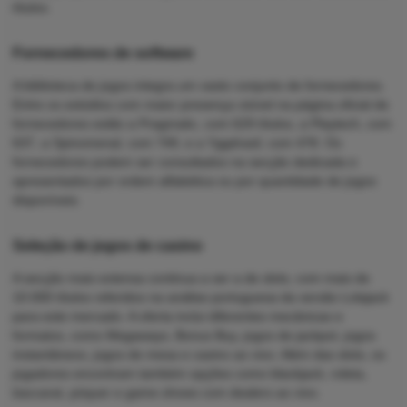
títulos.
Fornecedores de software
A biblioteca de jogos integra um vasto conjunto de fornecedores.
Entre os estúdios com maior presença visível na página oficial de
fornecedores estão a Pragmatic, com 629 títulos, a Playtech, com
637, a Spinomenal, com 749, e a Yggdrasil, com 478. Os
fornecedores podem ser consultados na secção dedicada e
apresentados por ordem alfabética ou por quantidade de jogos
disponíveis.
Seleção de jogos de casino
A secção mais extensa continua a ser a de slots, com mais de
10.000 títulos referidos na análise portuguesa da versão Lolajack
para este mercado. A oferta inclui diferentes mecânicas e
formatos, como Megaways, Bonus Buy, jogos de jackpot, jogos
instantâneos, jogos de mesa e casino ao vivo. Além das slots, os
jogadores encontram também opções como blackjack, roleta,
baccarat, póquer e game shows com dealers ao vivo.