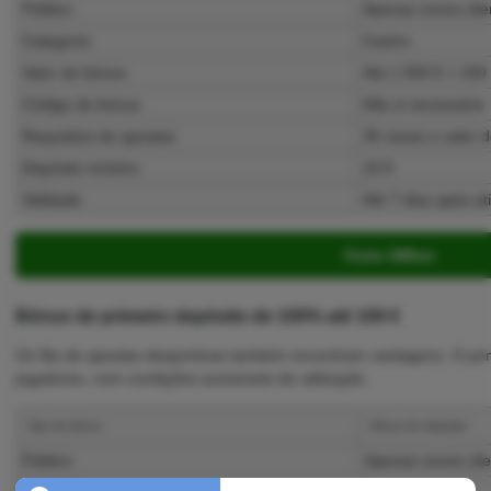
Público
Apenas novos clie
Categoria
Casino
Valor do bónus
Até 1 500 € + 15
Código de bónus
Não é necessário
Requisitos de apostas
35 vezes o valor 
Depósito mínimo
10 €
Validade
Até 7 dias após at
Visite DBbet
Bónus de primeiro depósito de 100% até 100 €
Os fãs de apostas desportivas também encontram vantagens. O pri
jogadores, com condições acessíveis de utilização.
Tipo de bónus
Bónus de depósito
Público
Apenas novos clie