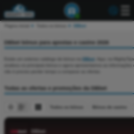
1
Página inicial
Todos os bónus
DBbet
DBbet bónus para apostas e casino 2026
Existe um extenso catálogo de bónus na
DBbet
. Aqui, na MightyTip
analisou os principais bónus e agora apresentamos as informações
não é preciso perder tempo a comparar as ofertas.
Todas as ofertas e promoções da DBbet
Todos os bónus
Bónus de casino
DBbet