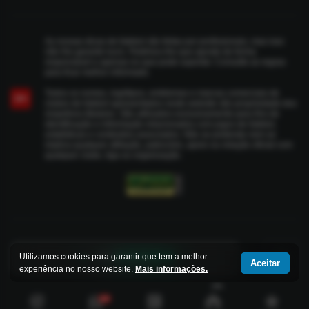
As nossas dicas de futebol são feitas por profissionais, mas isso
não lhe garante lucro. Pedimos-lhe que aposte de forma
responsável e apenas no que pode suportar. Consulte as regras
para ficar melhor informado.
Todos os nomes, logótipos, emblemas e marcas comerciais de
18+
clubes de futebol apresentados neste website são propriedade dos
respetivos titulares. São utilizados exclusivamente para fins de
identificação e informação relacionados com jogos de futebol,
estatísticas e conteúdos associados. Não se pretende nem se
implica qualquer afiliação, patrocínio, apoio ou relação oficial com
qualquer clube, liga ou organização.
Utilizamos cookies para garantir que tem a melhor
4/5
Aceitar
experiência no nosso website.
Mais informações.
459