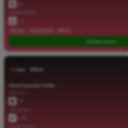
0x
Depósito mínimo
1 €
#apostas
#ApostasGrátis
#Bónus
Receber bónus
DBbet
Oferta Apostas Grátis
Utilizar por
7d
Odds Mínimas
2.00
Depósito mínimo