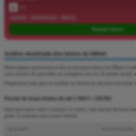
2 €
#apostas
#ApostasGrátis
#Bónus
Receber bónus
Análise atualizada dos bónus da DBbet
Nesta página apresentamos-lhe os principais bónus da DBbet e ex
uma maneira de aproveitar as vantagens sem ter de perder tempo a l
Preparámos este guia ao analisar as ofertas do site para encontrar
Pacote de boas-vindas de até 1 500 € + 150 RG
Ideal para quem está a começar no casino, este pacote de boas-vin
grátis. É exclusivo para novos clientes.
Tipo de bónus
Pacote de boas-vindas