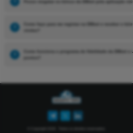
?
Posso resgatar os bónus da DBbet pela aplicação mó
Como faço para me registar na DBbet e receber o bó
?
vindas?
Como funciona o programa de fidelidade da DBbet e
?
pontos?
© Copyright 2026 . Todos os direitos reservados.