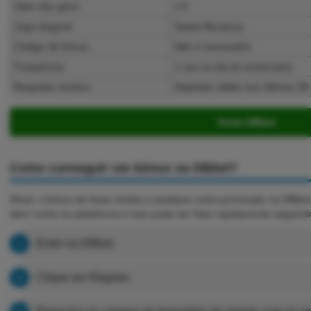
Valor dos giros
1 €
Jogo elegível
Sweet Bonanza
Código de bónus
Não é necessário
Frequência
1 vez no dia do aniversário
Requisito mínimo
Depósito válido nos últimos 30
Visite DBbet
Como conseguir um bónus na DBbet?
Ativar o bónus de boas-vindas e qualquer outra promoção na DBbet 
abrir conta na plataforma e isso pode ser feito rapidamente seguind
Entre na DBbet;
Clique em Registo;