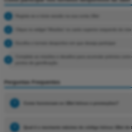
Registe-se e inicie sessão na sua conta 1Bet
Clique no widget 'Missões' no canto superior esquerdo do m
Escolha o torneio desportivo em que deseja participar
Complete as missões e desafios para acumular prémios como 
pontos de gamificação.
Perguntas Frequentes
?
Como funcionam os 1Bet bónus e promoções?
?
Qual é o montante máximo do código bónus 1Bet de