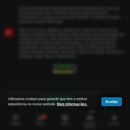
As nossas dicas de futebol são feitas por profissionais, mas isso
não lhe garante lucro. Pedimos-lhe que aposte de forma
responsável e apenas no que pode suportar. Consulte as regras
para ficar melhor informado.
Todos os nomes, logótipos, emblemas e marcas comerciais de
18+
clubes de futebol apresentados neste website são propriedade dos
respetivos titulares. São utilizados exclusivamente para fins de
identificação e informação relacionados com jogos de futebol,
estatísticas e conteúdos associados. Não se pretende nem se
implica qualquer afiliação, patrocínio, apoio ou relação oficial com
qualquer clube, liga ou organização.
Utilizamos cookies para garantir que tem a melhor
4/5
Aceitar
experiência no nosso website.
Mais informações.
459
Palpites
Bónus
Menu
Casas de
Casinos
apostas