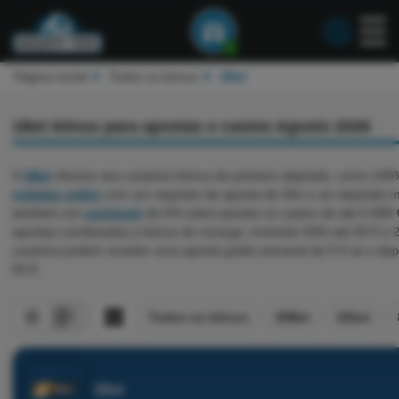
1
Página inicial
Todos os bónus
1Bet
1Bet bónus para apostas e casino Agosto 2026
A
1Bet
oferece aos usuários bónus de primeiro depósito, como 100
rodadas grátis
com um requisito de aposta de 30x e um depósito m
também um
cashback
de 5% sobre perdas no casino de até 5.000
apostas combinadas e bónus de recarga, incluindo 50% até 50 € e 2
usuários podem receber uma aposta grátis semanal de 5 € se o dep
50 €.
Todos os bónus
20Bet
22bet
1Bet