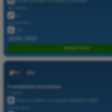
Escolha uma partida com Betiator no seu bilhete
Odds Mínimas
0x
Depósito mínimo
10 €
#apostas
#Bónus
Receber bónus
1Bet
Probabilidades Aumentadas
Condições
Procure os eventos com a etiqueta “ENHANCED ODDS”
Depósito mínimo