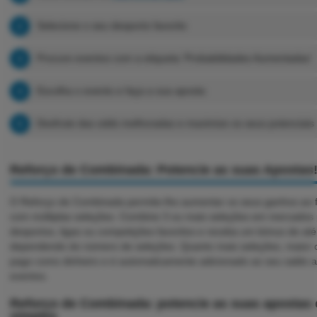
Selecione o seu desporto favorito
Procure eventos com a etiqueta ‘Probabilidades Aumentadas’
Escolha o evento e faça a sua aposta
Desfrute das odds melhoradas e maximize os seus potenciais
Reforço de Combinada: Potencie as suas Apostas
O Reforço de Combinada permite-lhe aumentar os seus ganhos ao f
com múltiplas seleções. Combine 3 ou mais seleções em mercados
desportos, ligas ou competições favoritos e receba um bónus de a
dependendo do número de seleções. Quanto mais seleções, maior o
pago como dinheiro e é automaticamente adicionado ao seu saldo 
eventos.
Reforço de Combinada: potencie as suas apostas
simples