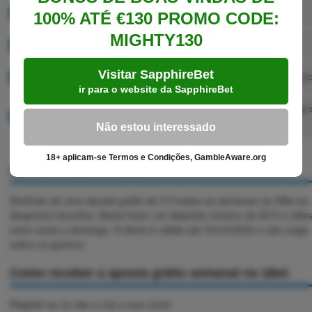
Faça um depósito mínimo de 20 €
100% ATÉ €130 PROMO CODE:
MIGHTY130
Insira o código de bónus GST100 ao efetuar o depósito
Visitar SapphireBet
Receba 100% até 100 € em aposta grátis, utilizável em três o
ir para o website da SapphireBet
Aposte nos jogos da Liga dos Campeões, Liga Europa e Liga 
odds mínimas de 1.80.
Não estou interessado
18+ aplicam-se Termos e Condições, GambleAware.org
Aposta Grátis Semanal na 1Bet
Desfrute de uma aposta grátis de 5 € todas as semanas na 1Bet ao
desportos favoritos. Basta fazer um depósito mínimo de 50 € e uti
entre sexta e domingo. A oferta é válida até 31/12/2024 e não exige 
sobre os ganhos.
Como receber a aposta grátis semanal na 1Bet
Registe-se no site e crie a sua conta