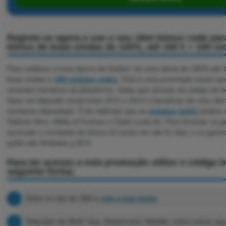
Registe-se agora e use o seu 1Bet bónus code pa
bónus de boas-vindas de 100%, até 150 € + 100 rod
Para celebrar a nova época de futebol, há uma oferta de 100% até
boas-vindas e
100 rodadas grátis
. Esta é uma promoção inicial va
recentes membros da plataforma. Saiba que através do código d
fazer um depósito inicial entre 20 € a 150 € e beneficiar de uma of
montante depositado. É de salientar que as
rodadas grátis
podem se
Hattrick Hero, Wilds of Fortune e Triple Lucky 8s. Para levantar os 
acumular o montante de bónus 12 vezes em até 21 dias, e os gan
grátis são limitados a 50 €.
Para ter acesso a esta promoção utilize o código 
seguinte forma:
Entre no site da 1Bet e
crie a sua conta
Deposite via Skrill, Visa, Mastercard, Neteller, entre outras op