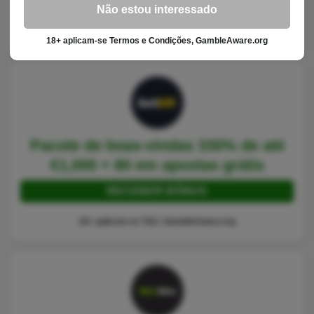
RECEBER BÓNUS
Não estou interessado
18+ aplicam-se T&C, GambleAware.org
18+ aplicam-se Termos e Condições, GambleAware.org
Pacote de boas-vindas 330% de até
€1,000 + 80 em apostas grátis
RECEBER BÓNUS
18+ aplicam-se T&C, GambleAware.org