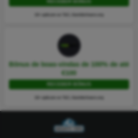
RECEBER BÓNUS
18+ aplicam-se T&C, GambleAware.org
Bônus de boas-vindas de 100% de até
€100
RECEBER BÓNUS
18+ aplicam-se T&C, GambleAware.org