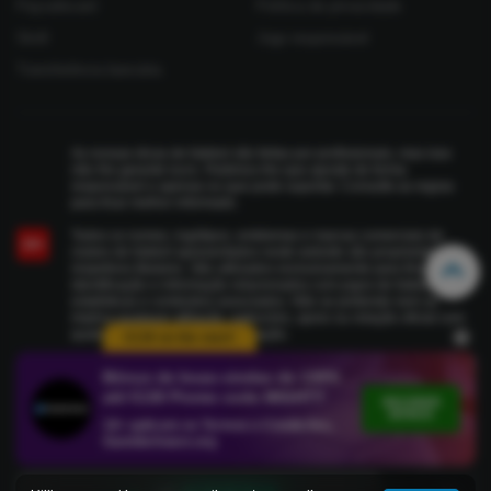
Paysafecard
Política de privacidade
Skrill
Jogo responsável
Transferência bancária
As nossas dicas de futebol são feitas por profissionais, mas isso
não lhe garante lucro. Pedimos-lhe que aposte de forma
responsável e apenas no que pode suportar. Consulte as regras
para ficar melhor informado.
Todos os nomes, logótipos, emblemas e marcas comerciais de
18+
clubes de futebol apresentados neste website são propriedade dos
respetivos titulares. São utilizados exclusivamente para fins de
identificação e informação relacionados com jogos de futebol,
estatísticas e conteúdos associados. Não se pretende nem se
implica qualquer afiliação, patrocínio, apoio ou relação oficial com
qualquer clube, liga ou organização.
€130 on the start!
Bónus de boas-vindas de 130%
até €130 Promo code MIGHTY
RECEBER
BÓNUS
18+ aplicam-se Termos e Condições,
GambleAware.org