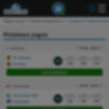
1
Página inicial
Futebol prognósticos
Liverpool vs Bournemout
Próximos jogos
07.08
18:00
Eredivisie
SC Cambuur
1
X
2
2.58
3.50
2.72
Excelsior
Leia a prognóstico
07.08
18:30
2. Bundesliga
VfL Bochum 1848
1
X
2
2.26
3.40
3.00
Hertha BSC