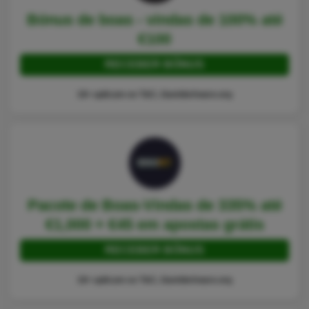
Bónus de boas - vindas de 100% até
€100
RECEBER BÓNUS
18+ aplicam-se T&C, GambleAware.org
Pacote de Boas-Vindas de 335% até
€1,000 + €45 em apostas grátis
RECEBER BÓNUS
18+ aplicam-se T&C, GambleAware.org