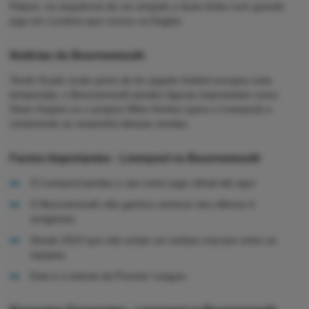
Palace, na sequência de um empate a duas bolas num grande
jogo em Londres que coroou os Eagles.
Notícias do Bournemouth
Tendo ficado muito perto de ter jogado futebol europeu esta
temporada, o Bournemouth perdeu figuras importantes como
Dean Huijsen ou o próprio Milos Kerkez (para o Liverpool) e
certamente se ressentirá dessas vendas.
Factos Importantes - Liverpool vs Bournemouth
O Liverpool perdeu o seu único jogo oficial até aqui.
O Bournemouth não ganhou nenhum dos últimos 4
amigáveis.
Desde 2023 que não existe um ambas marcam entre as
equipas.
Esta é a estreia da Premier League.