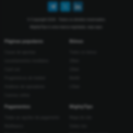
© Copyright 2026 . Todos os direitos reservados.
MightyTips é uma marca registada, veja aqui.
Páginas populares
Bónus
Casas de apostas
Todos os bónus
Levantamentos imediatos
20bet
Cash out
22bet
Prognósticos de futebol
Bettilt
Análises de operadores
LSbet
Casinos online
Pagamentos
MightyTips
Todas as opções de pagamento
Mapa do site
Multibanco
Sobre nós