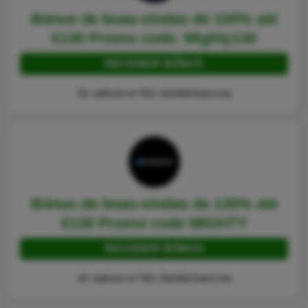
Bónus de boas-vindas de 100% até
€130 Promo code: Mighty130
RECEBER BÓNUS
18+ aplicam-se T&C, GambleAware.org
Bónus de boas-vindas de 130% até
€130 Promo code MIGHTY
RECEBER BÓNUS
18+ aplicam-se T&C, GambleAware.org